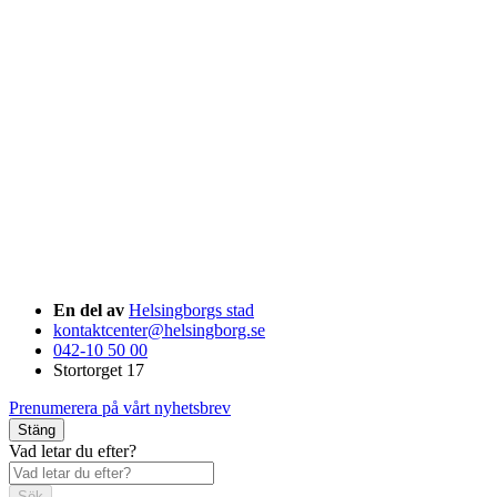
En del av
Helsingborgs stad
kontaktcenter@helsingborg.se
042-10 50 00
Stortorget 17
Prenumerera på vårt nyhetsbrev
Stäng
Vad letar du efter?
Sök