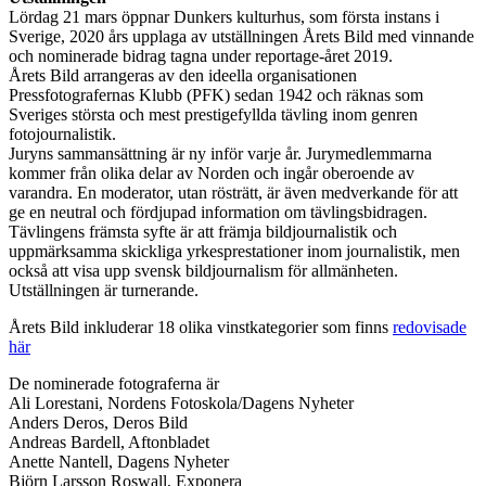
Lördag 21 mars öppnar Dunkers kulturhus, som första instans i
Sverige, 2020 års upplaga av utställningen Årets Bild med vinnande
och nominerade bidrag tagna under reportage-året 2019.
Årets Bild arrangeras av den ideella organisationen
Pressfotografernas Klubb (PFK) sedan 1942 och räknas som
Sveriges största och mest prestigefyllda tävling inom genren
fotojournalistik.
Juryns sammansättning är ny inför varje år. Jurymedlemmarna
kommer från olika delar av Norden och ingår oberoende av
varandra. En moderator, utan rösträtt, är även medverkande för att
ge en neutral och fördjupad information om tävlingsbidragen.
Tävlingens främsta syfte är att främja bildjournalistik och
uppmärksamma skickliga yrkesprestationer inom journalistik, men
också att visa upp svensk bildjournalism för allmänheten.
Utställningen är turnerande.
Årets Bild inkluderar 18 olika vinstkategorier som finns
redovisade
här
De nominerade fotograferna är
Ali Lorestani, Nordens Fotoskola/Dagens Nyheter
Anders Deros, Deros Bild
Andreas Bardell, Aftonbladet
Anette Nantell, Dagens Nyheter
Björn Larsson Roswall, Exponera