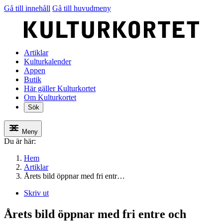
Gå till innehåll
Gå till huvudmeny
Artiklar
Kulturkalender
Appen
Butik
Här gäller Kulturkortet
Om Kulturkortet
Sök
Meny
Du är här:
Hem
Artiklar
Årets bild öppnar med fri entr…
Skriv ut
Årets bild öppnar med fri entre och