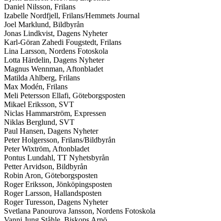
Daniel Nilsson, Frilans
Izabelle Nordfjell, Frilans/Hemmets Journal
Joel Marklund, Bildbyrån
Jonas Lindkvist, Dagens Nyheter
Karl-Göran Zahedi Fougstedt, Frilans
Lina Larsson, Nordens Fotoskola
Lotta Härdelin, Dagens Nyheter
Magnus Wennman, Aftonbladet
Matilda Ahlberg, Frilans
Max Modén, Frilans
Meli Petersson Ellafi, Göteborgsposten
Mikael Eriksson, SVT
Niclas Hammarström, Expressen
Niklas Berglund, SVT
Paul Hansen, Dagens Nyheter
Peter Holgersson, Frilans/Bildbyrån
Peter Wixtröm, Aftonbladet
Pontus Lundahl, TT Nyhetsbyrån
Petter Arvidson, Bildbyrån
Robin Aron, Göteborgsposten
Roger Eriksson, Jönköpingsposten
Roger Larsson, Hallandsposten
Roger Turesson, Dagens Nyheter
Svetlana Panourova Jansson, Nordens Fotoskola
Vanni Jung Ståhle, Biskops Arnö