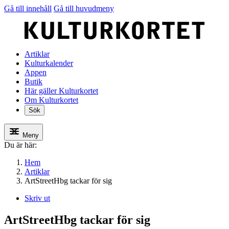
Gå till innehåll
Gå till huvudmeny
Artiklar
Kulturkalender
Appen
Butik
Här gäller Kulturkortet
Om Kulturkortet
Sök
Meny
Du är här:
Hem
Artiklar
ArtStreetHbg tackar för sig
Skriv ut
ArtStreetHbg tackar för sig