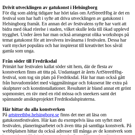
Drivit utvecklingen av gatukonst i Helsingborg
För dig som aldrig tidigare har hört talas om ArtStreetHbg är det en
festival som har haft i syfte att driva utvecklingen av gatukonst i
Helsingborg framåt. En annan del av festivalens syfte har varit att
bidra med ökad rörelse i staden, vilket skulle leda till ökad upplevd
trygghet. Under åren har man också arrangerat olika workshops på
temat gatukonst för att involvera invånarna i festivalen. Dessa har
varit mycket populära och har inspirerat till kreativitet hos såväl
gamla som unga.
Från söder till Fredriksdal
Primärt har festivalen kallat söder sitt hem, där de flesta av
konstverken finns att titta på. Undantaget är årets ArtStreetHbg-
festival, som tog sin plats på Fredriksdal. Här har man också gått
från huvudområdet med väggmålningar och fokuserat lite extra på
skulpturer och konstinstallationer. Resultatet är bland annat ett grönt
sopmonster, en räv med en röd mössa och sneekers samt det
spännande ansiktsprojektet Fredriksdalspiraterna.
Här hittar du alla konstverken
På
artstreethbg.helsingborg.se
finns det mer att läsa om
gatukonstfestivalen. Här kan du exempelvis läsa om syftet med
festivalen, planeringsarbetet och även titta på samtliga konstverk. På
webbplatsen hittar du också adresser till många av de konstverk som