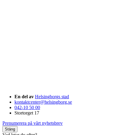
En del av
Helsingborgs stad
kontaktcenter@helsingborg.se
042-10 50 00
Stortorget 17
Prenumerera på vårt nyhetsbrev
Stäng
Vad letar du efter?