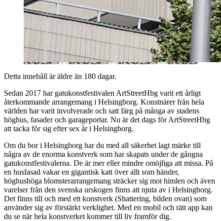
Detta innehåll är äldre än 180 dagar.
Sedan 2017 har gatukonstfestivalen ArtStreetHbg varit ett årligt
återkommande arrangemang i Helsingborg. Konstnärer från hela
världen har varit involverade och satt färg på många av stadens
höghus, fasader och garageportar. Nu är det dags för ArtStreetHbg
att tacka för sig efter sex år i Helsingborg.
Om du bor i Helsingborg har du med all säkerhet lagt märke till
några av de enorma konstverk som har skapats under de gångna
gatukonstfestivalerna. De är mer eller mindre omöjliga att missa. På
en husfasad vakar en gigantisk katt över allt som händer,
höghushöga blomsterarrangemang sträcker sig mot himlen och även
varelser från den svenska urskogen finns att njuta av i Helsingborg.
Det finns till och med ett konstverk (Shattering, bilden ovan) som
använder sig av förstärkt verklighet. Med en mobil och rätt app kan
du se när hela konstverket kommer till liv framför dig.