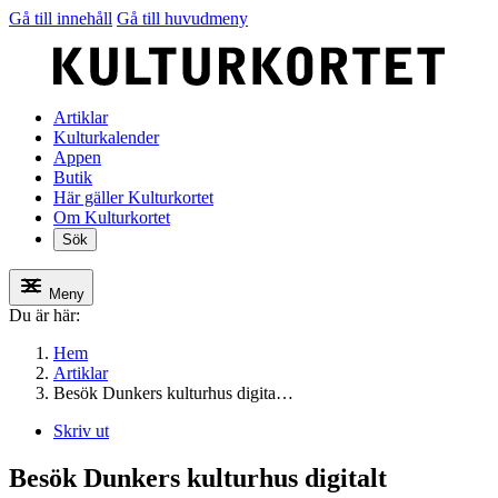
Gå till innehåll
Gå till huvudmeny
Artiklar
Kulturkalender
Appen
Butik
Här gäller Kulturkortet
Om Kulturkortet
Sök
Meny
Du är här:
Hem
Artiklar
Besök Dunkers kulturhus digita…
Skriv ut
Besök Dunkers kulturhus digitalt