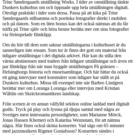
Trine Søndergaards utställning Works. I tider av omställning tänkte
Dunkers kulturhus om och öppnade upp hela utställningen digitalt.
Otroligt praktiskt i tider som dessa. Passa på att kika på Trine
Søndergaards stillsamma och poetiska fotografier direkt i mobilen
och på datorn. Som en liten bonus kan det också nämnas att du får
träffa på Trine själv och höra henne berätta mer om sina fotografier
via förinspelade filmklipp.
Om du hör till dem som saknar utställningarna i kulturhuset är du
sannerligen inte ensam. Som tur är finns det gott om material från
tidigare utställningar i det digitala arkivet. Här kan du stilla den
värsta abstinensen med trailers från tidigare utställningar och även ett
par filmklipp från när man byggde utställningen På gränsen –
Helsingborgs historia och museisamlingar. Och här hittar du också
ett gäng intervjuer med konstnärer som tidigare har ställt ut på
Dunkers kulturhus. Missa till exempel inte när Barbro Lindgren
berättar mer om Loranga Loranga eller intervjun med Kristian
Wåhlin om Skräckromantikens landskap.
Från scenen är en annan välfylld sektion online laddad med digitalt
godis. Tryck på play och lyssna på djupa samtal med några av
Sveriges mest intressanta personligheter, som Marianne Mörck,
Jonas Hassen Khemeri och Katarina Wennstam, för att nämna
några. Här finns också sköna konserter. Vad sägs om 65 minuter
med jazzmusikern Rigmor Gustafsson? Konserten sändes i