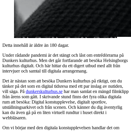
Detta innehåll är äldre än 180 dagar.
Under rådande pandemi är det stängt och låst om entrédörrarna på
Dunkers kulturhus. Men det går fortfarande att besöka Helsingborgs
kulturhus digitalt. Och här hittar du ett digert utbud med allt från
intervjuer och samtal till digitala arrangemang.
Det är nästan som att besöka Dunkers kulturhus på riktigt, om du
tänker på det som en digital tidsresa med ett par inslag av nutiden,
vill säga. På
dunkerskulturhus.se
har man samlat en mängd filmklipp
från årens som gått. I skrivande stund finns det fyra olika digitala
rum att besöka: Digital konstupplevelse, digitalt sportlov,
utställningsarkivet och från scenen. Och känner du dig äventyrlig
kan du även gå på en liten virtuell rundtur i huset direkt i
webbläsaren.
Om vi börjar med den digitala konstupplevelsen handlar det om