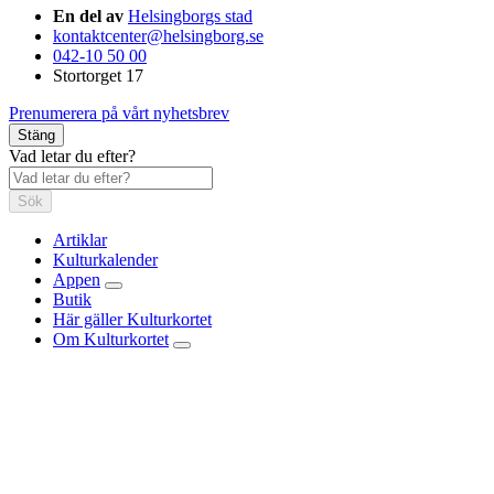
En del av
Helsingborgs stad
kontaktcenter@helsingborg.se
042-10 50 00
Stortorget 17
Prenumerera på vårt nyhetsbrev
Stäng
Vad letar du efter?
Sök
Artiklar
Kulturkalender
Appen
Butik
Här gäller Kulturkortet
Om Kulturkortet