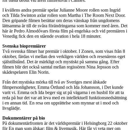
för bästa debut vid årets filmfestival i Cannes.
I kvällens andra premiär spelar Julianne Moore rollen som Ingrid
och Tilda Swinton axlar rollen som Martha i The Room Next Door.
Den gripande filmen berättar om deras vänskap från ungdomens
lättsamma år till de svåra förändringarna som kommer med åren. Det
här är Pedro Almodóvars första film på engelska och vid premiären i
Venedig fick den en stående ovation i hela 18 minuter.
Svenska biopremiärer
Två svenska filmer har premiär i oktober. I Zonen, som visas från 8
oktober, färdas vi mellan den verkligen världen och resenärens eget
själstillstånd. Det är märkligt och mystiskt på samma gång. Efter
filmen blir det också samtal mellan regissören Nina Jepsson och
skådespelaren Elin Norin.
Från det mystiska mörka till två av Sveriges mest älskade
filmpersonligheter, Emma Örtlund och Ida Johansson, i Det kunde
varit vi. Emma och Ida beger sig ut på vägarna i en husbil för att ta
reda på hur det var att leva med en intellektuell funktionsnedsättning
i en annan tid. En resa om upprättelse som mynnar ut i mod och
livsglädje.
Dokumentärer på bio
På dokumentärfronten är det världspremiär i Helsingborg 22 oktober
för En man som älskar: film & livemusik. Här får vi veta mer om