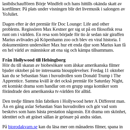
lastbilschauffören Börje Windfelt och hans hittills okända skatt av
kortfilmer. På plats under visningen blir det livemusik i salongen av
YoJuliet.
Dagen efter är det premiär för Doc Lounge: Life and other
problems. Regissören Max Kestner ger sig ut på en filosofisk resa
runt om i världen. En resa som började för tio år sedan när giraffen
Marius avlivades på Köpenhamn zoo och blev en viral historia. I
dokumentären undersöker Max hur ett enda djur som Marius kan få
en hel värld av människor att ena sig och kämpa tillsammans.
Från Hollywood till Helsingborg
Hör du till skaran av biobesökare som älskar amerikanska filmer
bjuder oktober på tre intressanta bioupplevelser. Fredag 11 oktober
kan du se Sebastian Stan i huvudrollen som Donald Trump i The
Apprentice. Samma kväll är det också premiär för Saturday Night,
ett komiskt drama som handlar om en grupp unga komiker som
förändrade den amerikanska tv-världen för alltid.
Den tredje filmen från fabriken i Hollywood heter A Different man.
Än en gång axlar Sebastian Stan huvudrollen och gör vad som
beskrivs som hans bästa prestation någonsin. Ett drama om skönhet,
identitet och att gräset sällan är grönare på andra sidan.
På
biorodakvarn.se
kan du läsa mer om månadens filmer, spana in