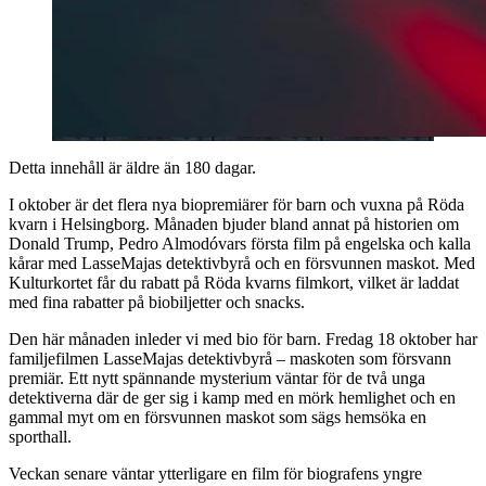
Detta innehåll är äldre än 180 dagar.
I oktober är det flera nya biopremiärer för barn och vuxna på Röda
kvarn i Helsingborg. Månaden bjuder bland annat på historien om
Donald Trump, Pedro Almodóvars första film på engelska och kalla
kårar med LasseMajas detektivbyrå och en försvunnen maskot. Med
Kulturkortet får du rabatt på Röda kvarns filmkort, vilket är laddat
med fina rabatter på biobiljetter och snacks.
Den här månaden inleder vi med bio för barn. Fredag 18 oktober har
familjefilmen LasseMajas detektivbyrå – maskoten som försvann
premiär. Ett nytt spännande mysterium väntar för de två unga
detektiverna där de ger sig i kamp med en mörk hemlighet och en
gammal myt om en försvunnen maskot som sägs hemsöka en
sporthall.
Veckan senare väntar ytterligare en film för biografens yngre