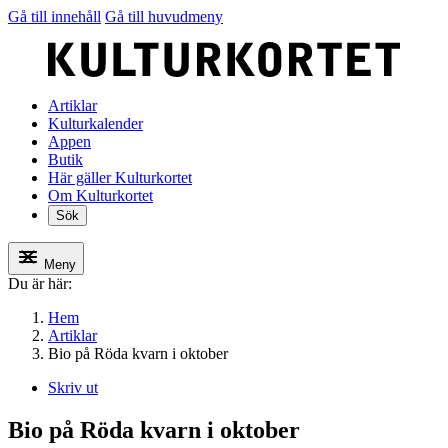
Gå till innehåll
Gå till huvudmeny
Artiklar
Kulturkalender
Appen
Butik
Här gäller Kulturkortet
Om Kulturkortet
Sök
Meny
Du är här:
Hem
Artiklar
Bio på Röda kvarn i oktober
Skriv ut
Bio på Röda kvarn i oktober