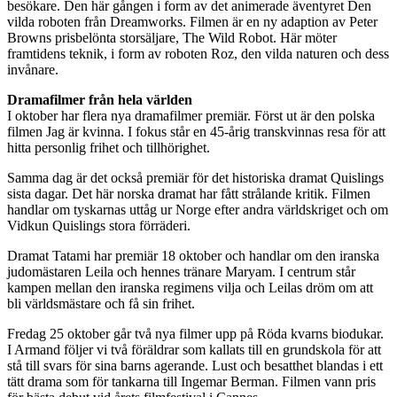
besökare. Den här gången i form av det animerade äventyret Den
vilda roboten från Dreamworks. Filmen är en ny adaption av Peter
Browns prisbelönta storsäljare, The Wild Robot. Här möter
framtidens teknik, i form av roboten Roz, den vilda naturen och dess
invånare.
Dramafilmer från hela världen
I oktober har flera nya dramafilmer premiär. Först ut är den polska
filmen Jag är kvinna. I fokus står en 45-årig transkvinnas resa för att
hitta personlig frihet och tillhörighet.
Samma dag är det också premiär för det historiska dramat Quislings
sista dagar. Det här norska dramat har fått strålande kritik. Filmen
handlar om tyskarnas uttåg ur Norge efter andra världskriget och om
Vidkun Quislings stora förräderi.
Dramat Tatami har premiär 18 oktober och handlar om den iranska
judomästaren Leila och hennes tränare Maryam. I centrum står
kampen mellan den iranska regimens vilja och Leilas dröm om att
bli världsmästare och få sin frihet.
Fredag 25 oktober går två nya filmer upp på Röda kvarns biodukar.
I Armand följer vi två föräldrar som kallats till en grundskola för att
stå till svars för sina barns agerande. Lust och besatthet blandas i ett
tätt drama som för tankarna till Ingemar Berman. Filmen vann pris