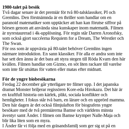
1980-talet på besök
Två dagar senare är det premiär för två 80-talsklassiker, PI och
Gremlins. Den förstnämnda är en thriller som handlar om en
paranoid matematiker som upptäcker att han kan förutse siffror på
börsen genom att använda sina kunskaper inom matematik. Filmen
är nyrestaurerad i 4k-upplösning. För regin står Darren Aronofsky,
som också gjort succéerna Requiem for a Dream, The Wrestler och
The Swan.
För oss som är uppväxta på 80-talet behöver Gremlins ingen
närmare introduktion. En sann klassiker. För alla er andra som inte
har sett den ännu är det bara att styra stegen till Röda Kvarn den här
kvällen. Filmen handlar om Gizmo, en söt liten rackare till varelse
som inte får utsättas för vatten eller matas efter midnatt.
För de yngre biobesökarna
Fredag 22 december går ytterligare tre filmer upp. I det japanska
dramat Monster briljerar regissören Kore-eda Hirokazu. Det här är
en kraftfull historia om kärlek, plikt, sociala konflikter och
hemligheter. I fokus står två barn, en lärare och en upprörd mamma.
Den här dagen är det också filmjulafton för biografens yngre
besökare med de två premiärerna Bamse och världens minsta
äventyr samt Änder. I filmen om Bamse krymper Nalle-Maja och
blir lika liten som en myra.
I Änder får vi följa med en gräsandsfamilj som ger sig ut på en