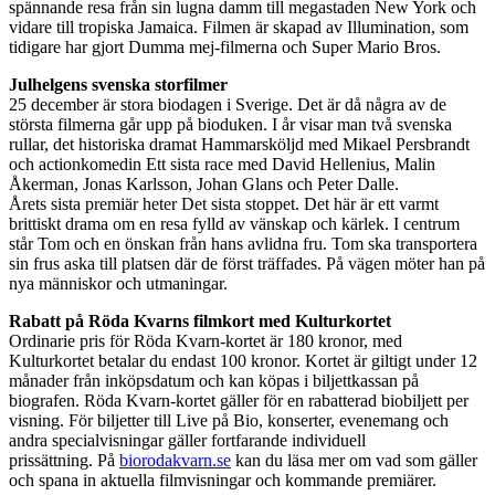
spännande resa från sin lugna damm till megastaden New York och
vidare till tropiska Jamaica. Filmen är skapad av Illumination, som
tidigare har gjort Dumma mej-filmerna och Super Mario Bros.
Julhelgens svenska storfilmer
25 december är stora biodagen i Sverige. Det är då några av de
största filmerna går upp på bioduken. I år visar man två svenska
rullar, det historiska dramat Hammarsköljd med Mikael Persbrandt
och actionkomedin Ett sista race med David Hellenius, Malin
Åkerman, Jonas Karlsson, Johan Glans och Peter Dalle.
Årets sista premiär heter Det sista stoppet. Det här är ett varmt
brittiskt drama om en resa fylld av vänskap och kärlek. I centrum
står Tom och en önskan från hans avlidna fru. Tom ska transportera
sin frus aska till platsen där de först träffades. På vägen möter han på
nya människor och utmaningar.
Rabatt på Röda Kvarns filmkort med Kulturkortet
Ordinarie pris för Röda Kvarn-kortet är 180 kronor, med
Kulturkortet betalar du endast 100 kronor. Kortet är giltigt under 12
månader från inköpsdatum och kan köpas i biljettkassan på
biografen. Röda Kvarn-kortet gäller för en rabatterad biobiljett per
visning. För biljetter till Live på Bio, konserter, evenemang och
andra specialvisningar gäller fortfarande individuell
prissättning. På
biorodakvarn.se
kan du läsa mer om vad som gäller
och spana in aktuella filmvisningar och kommande premiärer.