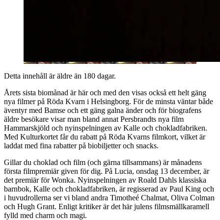
Detta innehåll är äldre än 180 dagar.
Årets sista biomånad är här och med den visas också ett helt gäng
nya filmer på Röda Kvarn i Helsingborg. För de minsta väntar både
äventyr med Bamse och ett gäng galna änder och för biografens
äldre besökare visar man bland annat Persbrandts nya film
Hammarskjöld och nyinspelningen av Kalle och chokladfabriken.
Med Kulturkortet får du rabatt på Röda Kvarns filmkort, vilket är
laddat med fina rabatter på biobiljetter och snacks.
Gillar du choklad och film (och gärna tillsammans) är månadens
första filmpremiär given för dig. På Lucia, onsdag 13 december, är
det premiär för Wonka. Nyinspelningen av Roald Dahls klassiska
barnbok, Kalle och chokladfabriken, är regisserad av Paul King och
i huvudrollerna ser vi bland andra Timotheé Chalmat, Oliva Colman
och Hugh Grant. Enligt kritiker är det här julens filmsmällkaramell
fylld med charm och magi.