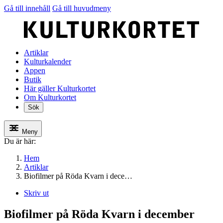
Gå till innehåll
Gå till huvudmeny
Artiklar
Kulturkalender
Appen
Butik
Här gäller Kulturkortet
Om Kulturkortet
Sök
Meny
Du är här:
Hem
Artiklar
Biofilmer på Röda Kvarn i dece…
Skriv ut
Biofilmer på Röda Kvarn i december