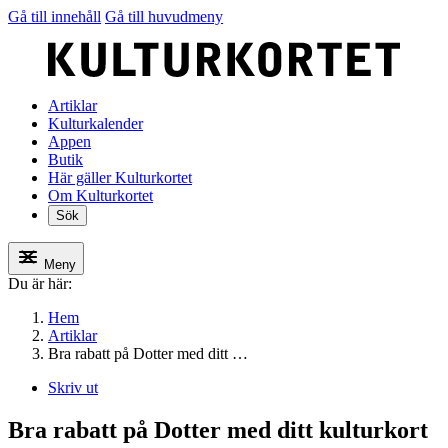
Gå till innehåll
Gå till huvudmeny
Artiklar
Kulturkalender
Appen
Butik
Här gäller Kulturkortet
Om Kulturkortet
Sök
Meny
Du är här:
Hem
Artiklar
Bra rabatt på Dotter med ditt …
Skriv ut
Bra rabatt på Dotter med ditt kulturkort