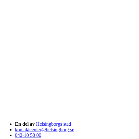
En del av
Helsingborgs stad
kontaktcenter@helsingborg.se
042-10 50 00