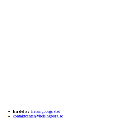
En del av
Helsingborgs stad
kontaktcenter@helsingborg.se