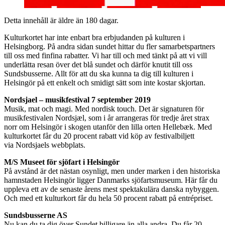
Detta innehåll är äldre än 180 dagar.
Kulturkortet har inte enbart bra erbjudanden på kulturen i
Helsingborg. På andra sidan sundet hittar du fler samarbetspartners
till oss med finfina rabatter. Vi har till och med tänkt på att vi vill
underlätta resan över det blå sundet och därför knutit till oss
Sundsbusserne. Allt för att du ska kunna ta dig till kulturen i
Helsingör på ett enkelt och smidigt sätt som inte kostar skjortan.
Nordsjael – musikfestival 7 september 2019
Musik, mat och magi. Med nordisk touch. Det är signaturen för
musikfestivalen Nordsjæl, som i år arrangeras för tredje året strax
norr om Helsingör i skogen utanför den lilla orten Hellebæk. Med
kulturkortet får du 20 procent rabatt vid köp av festivalbiljett
via Nordsjaels webbplats.
M/S Museet för sjöfart i Helsingör
På avstånd är det nästan osynligt, men under marken i den historiska
hamnstaden Helsingör ligger Danmarks sjöfartsmuseum. Här får du
uppleva ett av de senaste årens mest spektakulära danska nybyggen.
Och med ett kulturkort får du hela 50 procent rabatt på entrépriset.
Sundsbusserne AS
Nu kan du ta dig över Sundet billigare än alla andra. Du får 20