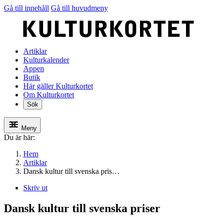
Gå till innehåll
Gå till huvudmeny
Artiklar
Kulturkalender
Appen
Butik
Här gäller Kulturkortet
Om Kulturkortet
Sök
Meny
Du är här:
Hem
Artiklar
Dansk kultur till svenska pris…
Skriv ut
Dansk kultur till svenska priser