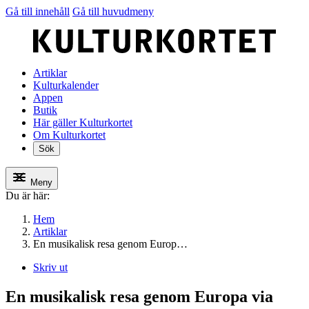
Gå till innehåll
Gå till huvudmeny
Artiklar
Kulturkalender
Appen
Butik
Här gäller Kulturkortet
Om Kulturkortet
Sök
Meny
Du är här:
Hem
Artiklar
En musikalisk resa genom Europ…
Skriv ut
En musikalisk resa genom Europa via