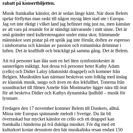
rabatt på konsertbiljetten.
Musik framkallar känslor, det är sedan länge känt. När duon Belem
spelar förflyttas man raskt till någon mysig liten stad ute i Europa.
Jag vet inte riktigt i vilket land jag befinner mig just nu, men känslan
av att vara på resande fot är ständigt närvarande i mitt sinne. Det är
små gränder med kullerstensgator under mina skor, främmande
människor som pratar på ett språk jag inte förstår, doften av espresso
i näsborrarna och känslan av passion och romantiska drömmar i
luften. Det är kraftfullt och bräckligt på samma gång. Det är Belem.
Att två personer kan låta som en hel liten symfoniorkester är
sannerligen mäktigt. Just dessa två personer heter Kathy Adam
(cello) och Didier Laloy (diatoniskt dragspel) och kommer från
Belgien. Musikstilen kan närmast beskrivas som folklig med inslag
av klassisk musik, tango och även en dos lekfullhet. Tonerna från
soundtracket till filmen Amelie från Montmartre ligger nära till örat
för att beskriva Didier och Kathys dynamiska ljudbild – musik för
lyssnare.
Fredagen den 17 november kommer Belem till Dunkers, alltså.
Missa inte Europas spännande melodi i Sverige. Du lär bli
överraskad hur mycket känslor en cello och ett dragspel kan
framkalla i händerna på två duktiga musiker. För dig med ett
kulturkort kostar dessutom den här musikaliska resan endast 150