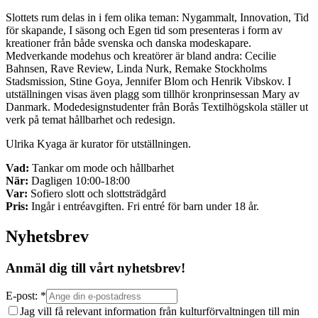
Slottets rum delas in i fem olika teman: Nygammalt, Innovation, Tid
för skapande, I säsong och Egen tid som presenteras i form av
kreationer från både svenska och danska modeskapare.
Medverkande modehus och kreatörer är bland andra: Cecilie
Bahnsen, Rave Review, Linda Nurk, Remake Stockholms
Stadsmission, Stine Goya, Jennifer Blom och Henrik Vibskov. I
utställningen visas även plagg som tillhör kronprinsessan Mary av
Danmark. Modedesignstudenter från Borås Textilhögskola ställer ut
verk på temat hållbarhet och redesign.
Ulrika Kyaga är kurator för utställningen.
Vad:
Tankar om mode och hållbarhet
När:
Dagligen 10:00-18:00
Var:
Sofiero slott och slottsträdgård
Pris:
Ingår i entréavgiften. Fri entré för barn under 18 år.
Nyhetsbrev
Anmäl dig till vårt nyhetsbrev!
E-post: *
Jag vill få relevant information från kulturförvaltningen till min