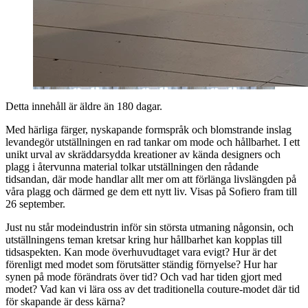
Detta innehåll är äldre än 180 dagar.
Med härliga färger, nyskapande formspråk och blomstrande inslag
levandegör utställningen en rad tankar om mode och hållbarhet. I ett
unikt urval av skräddarsydda kreationer av kända designers och
plagg i återvunna material tolkar utställningen den rådande
tidsandan, där mode handlar allt mer om att förlänga livslängden på
våra plagg och därmed ge dem ett nytt liv. Visas på Sofiero fram till
26 september.
Just nu står modeindustrin inför sin största utmaning någonsin, och
utställningens teman kretsar kring hur hållbarhet kan kopplas till
tidsaspekten. Kan mode överhuvudtaget vara evigt? Hur är det
förenligt med modet som förutsätter ständig förnyelse? Hur har
synen på mode förändrats över tid? Och vad har tiden gjort med
modet? Vad kan vi lära oss av det traditionella couture-modet där tid
för skapande är dess kärna?