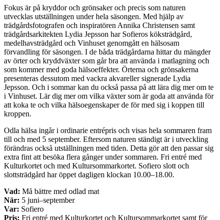
Fokus är på kryddor och grönsaker och precis som naturen
utvecklas utställningen under hela säsongen. Med hjälp av
trädgårdsfotografen och inspiratören Annika Christensen samt
trädgårdsarkitekten Lydia Jepsson har Sofieros köksträdgård,
medelhavsträdgård och Vinhuset genomgått en hälsosam
förvandling för säsongen. I de båda trädgårdarna hittar du mängder
av örter och kryddväxter som går bra att använda i matlagning och
som kommer med goda hälsoeffekter. Örterna och grönsakerna
presenteras dessutom med vackra akvareller signerade Lydia
Jepsson. Och i sommar kan du också passa på att lära dig mer om te
i Vinhuset. Lär dig mer om vilka växter som är goda att använda för
att koka te och vilka hälsoegenskaper de för med sig i koppen till
kroppen.
Odla hälsa ingår i ordinarie entrépris och visas hela sommaren fram
till och med 5 september. Eftersom naturen ständigt är i utveckling
förändras också utställningen med tiden. Detta gör att den passar sig
extra fint att besöka flera gånger under sommaren. Fri entré med
Kulturkortet och med Kultursommarkortet. Sofiero slott och
slottsträdgård har öppet dagligen klockan 10.00–18.00.
Vad:
Må bättre med odlad mat
När:
5 juni–september
Var:
Sofiero
Pris:
Fri entré med Kulturkortet och Kultursommarkortet samt för