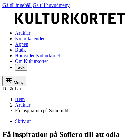
Gå till innehåll
Gå till huvudmeny
Artiklar
Kulturkalender
Appen
Butik
Här gäller Kulturkortet
Om Kulturkortet
Sök
Meny
Du är här:
Hem
Artiklar
Få inspiration på Sofiero till…
Skriv ut
Få inspiration på Sofiero till att odla