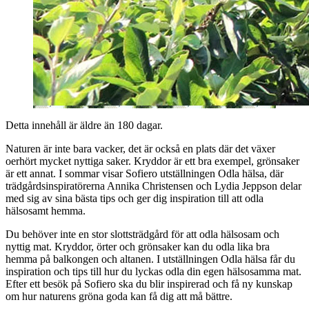
Detta innehåll är äldre än 180 dagar.
Naturen är inte bara vacker, det är också en plats där det växer
oerhört mycket nyttiga saker. Kryddor är ett bra exempel, grönsaker
är ett annat. I sommar visar Sofiero utställningen Odla hälsa, där
trädgårdsinspiratörerna Annika Christensen och Lydia Jeppson delar
med sig av sina bästa tips och ger dig inspiration till att odla
hälsosamt hemma.
Du behöver inte en stor slottsträdgård för att odla hälsosam och
nyttig mat. Kryddor, örter och grönsaker kan du odla lika bra
hemma på balkongen och altanen. I utställningen Odla hälsa får du
inspiration och tips till hur du lyckas odla din egen hälsosamma mat.
Efter ett besök på Sofiero ska du blir inspirerad och få ny kunskap
om hur naturens gröna goda kan få dig att må bättre.