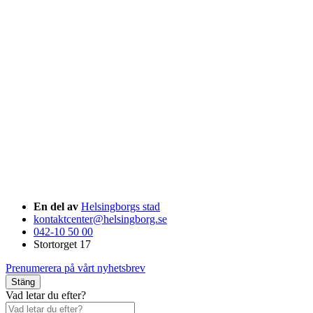
En del av
Helsingborgs stad
kontaktcenter@helsingborg.se
042-10 50 00
Stortorget 17
Prenumerera på vårt nyhetsbrev
Stäng
Vad letar du efter?