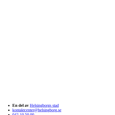
En del av
Helsingborgs stad
kontaktcenter@helsingborg.se
042-10 50 00