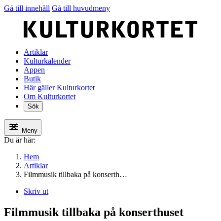
Gå till innehåll
Gå till huvudmeny
Artiklar
Kulturkalender
Appen
Butik
Här gäller Kulturkortet
Om Kulturkortet
Sök
Meny
Du är här:
Hem
Artiklar
Filmmusik tillbaka på konserth…
Skriv ut
Filmmusik tillbaka på konserthuset