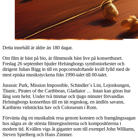
Detta innehåll är äldre än 180 dagar.
Om film är bäst på bio, är filmmusik bäst live på konserthuset.
Fredag 26 september bjuder Helsingborgs symfoniorkester och
dirigent Julian Bigg in till en popcornsdoftande kväll fylld med de
mest episka musikstyckena från 1990-talet till 00-talet.
Jurassic Park, Mission Impossible, Schindler´s List, Lejonkungen,
Titanic, Pirates of the Caribbean, Gladiator … listan kan göras hur
lång som helst. Under två timmar och tjugo minuter förvandlas
Helsingborgs konserthus till en tät regnskog, en ändlös savann,
Karibiens vidsträckta hav och Colosseum i Rom.
Förvänta dig en musikalisk resa genom konsten och framgångssagan
hos några av de största filmregissörerna och kompositörerna i
modern tid. Kvällen vigs åt giganter som till exempel John Williams,
Steven Spielberg och Hans Zimmer.