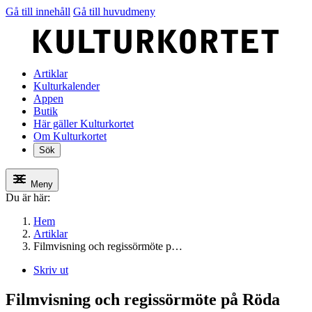
Gå till innehåll
Gå till huvudmeny
Artiklar
Kulturkalender
Appen
Butik
Här gäller Kulturkortet
Om Kulturkortet
Sök
Meny
Du är här:
Hem
Artiklar
Filmvisning och regissörmöte p…
Skriv ut
Filmvisning och regissörmöte på Röda