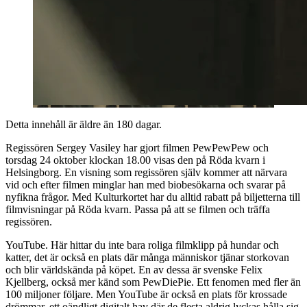
Detta innehåll är äldre än 180 dagar.
Regissören Sergey Vasiley har gjort filmen PewPewPew och
torsdag 24 oktober klockan 18.00 visas den på Röda kvarn i
Helsingborg. En visning som regissören själv kommer att närvara
vid och efter filmen minglar han med biobesökarna och svarar på
nyfikna frågor. Med Kulturkortet har du alltid rabatt på biljetterna till
filmvisningar på Röda kvarn. Passa på att se filmen och träffa
regissören.
YouTube. Här hittar du inte bara roliga filmklipp på hundar och
katter, det är också en plats där många människor tjänar storkovan
och blir världskända på köpet. En av dessa är svenske Felix
Kjellberg, också mer känd som PewDiePie. Ett fenomen med fler än
100 miljoner följare. Men YouTube är också en plats för krossade
drömmar, ett oändligt digitalt hav där de flesta aldrig lyckas hålla sig