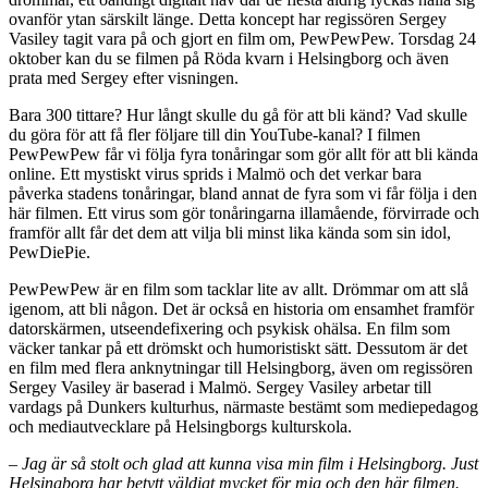
ovanför ytan särskilt länge. Detta koncept har regissören Sergey
Vasiley tagit vara på och gjort en film om, PewPewPew. Torsdag 24
oktober kan du se filmen på Röda kvarn i Helsingborg och även
prata med Sergey efter visningen.
Bara 300 tittare? Hur långt skulle du gå för att bli känd? Vad skulle
du göra för att få fler följare till din YouTube-kanal? I filmen
PewPewPew får vi följa fyra tonåringar som gör allt för att bli kända
online. Ett mystiskt virus sprids i Malmö och det verkar bara
påverka stadens tonåringar, bland annat de fyra som vi får följa i den
här filmen. Ett virus som gör tonåringarna illamående, förvirrade och
framför allt får det dem att vilja bli minst lika kända som sin idol,
PewDiePie.
PewPewPew är en film som tacklar lite av allt. Drömmar om att slå
igenom, att bli någon. Det är också en historia om ensamhet framför
datorskärmen, utseendefixering och psykisk ohälsa. En film som
väcker tankar på ett drömskt och humoristiskt sätt. Dessutom är det
en film med flera anknytningar till Helsingborg, även om regissören
Sergey Vasiley är baserad i Malmö. Sergey Vasiley arbetar till
vardags på Dunkers kulturhus, närmaste bestämt som mediepedagog
och mediautvecklare på Helsingborgs kulturskola.
–
Jag är så stolt och glad att kunna visa min film i Helsingborg. Just
Helsingborg har betytt väldigt mycket för mig och den här filmen.