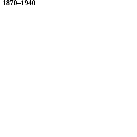
1870–1940
JK