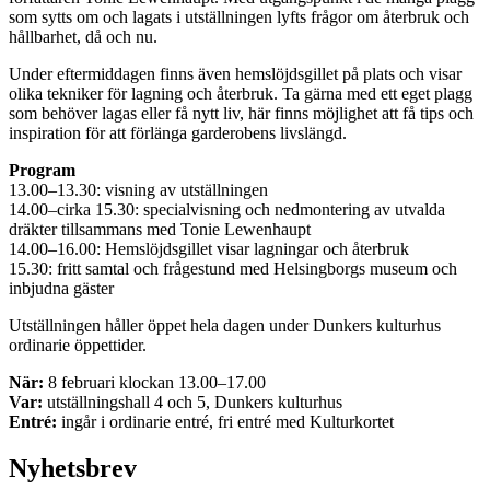
som sytts om och lagats i utställningen lyfts frågor om återbruk och
hållbarhet, då och nu.
Under eftermiddagen finns även hemslöjdsgillet på plats och visar
olika tekniker för lagning och återbruk. Ta gärna med ett eget plagg
som behöver lagas eller få nytt liv, här finns möjlighet att få tips och
inspiration för att förlänga garderobens livslängd.
Program
13.00–13.30: visning av utställningen
14.00–cirka 15.30: specialvisning och nedmontering av utvalda
dräkter tillsammans med Tonie Lewenhaupt
14.00–16.00: Hemslöjdsgillet visar lagningar och återbruk
15.30: fritt samtal och frågestund med Helsingborgs museum och
inbjudna gäster
Utställningen håller öppet hela dagen under Dunkers kulturhus
ordinarie öppettider.
När:
8 februari klockan 13.00–17.00
Var:
utställningshall 4 och 5, Dunkers kulturhus
Entré:
ingår i ordinarie entré, fri entré med Kulturkortet
Nyhetsbrev