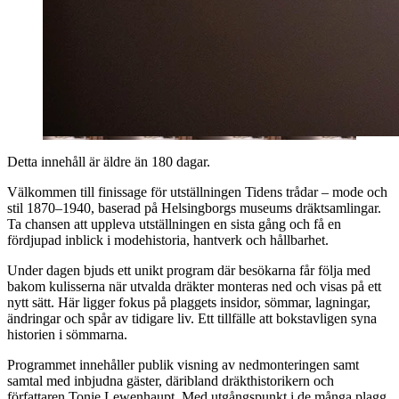
Detta innehåll är äldre än 180 dagar.
Välkommen till finissage för utställningen Tidens trådar – mode och
stil 1870–1940, baserad på Helsingborgs museums dräktsamlingar.
Ta chansen att uppleva utställningen en sista gång och få en
fördjupad inblick i modehistoria, hantverk och hållbarhet.
Under dagen bjuds ett unikt program där besökarna får följa med
bakom kulisserna när utvalda dräkter monteras ned och visas på ett
nytt sätt. Här ligger fokus på plaggets insidor, sömmar, lagningar,
ändringar och spår av tidigare liv. Ett tillfälle att bokstavligen syna
historien i sömmarna.
Programmet innehåller publik visning av nedmonteringen samt
samtal med inbjudna gäster, däribland dräkthistorikern och
författaren Tonie Lewenhaupt. Med utgångspunkt i de många plagg