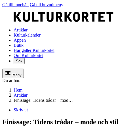
Gå till innehåll
Gå till huvudmeny
Artiklar
Kulturkalender
Appen
Butik
Här gäller Kulturkortet
Om Kulturkortet
Sök
Meny
Du är här:
Hem
Artiklar
Finissage: Tidens trådar – mod…
Skriv ut
Finissage: Tidens trådar – mode och stil