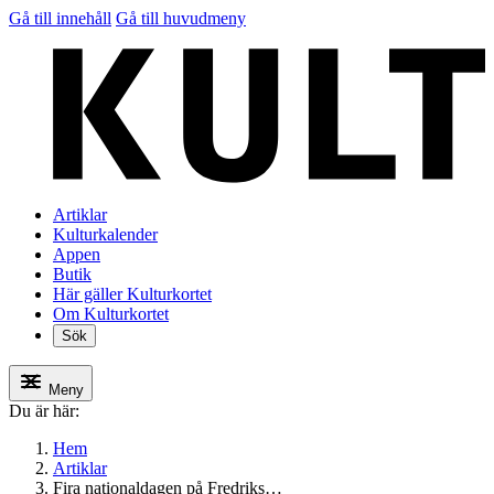
Gå till innehåll
Gå till huvudmeny
Artiklar
Kulturkalender
Appen
Butik
Här gäller Kulturkortet
Om Kulturkortet
Sök
Meny
Du är här:
Hem
Artiklar
Fira nationaldagen på Fredriks…