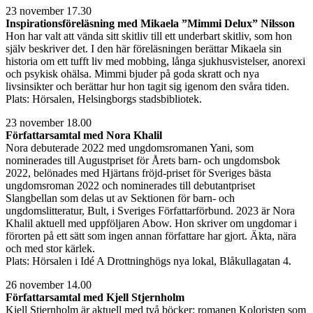
23 november 17.30
Inspirationsföreläsning med Mikaela ”Mimmi Delux” Nilsson
Hon har valt att vända sitt skitliv till ett underbart skitliv, som hon
själv beskriver det. I den här föreläsningen berättar Mikaela sin
historia om ett tufft liv med mobbing, långa sjukhusvistelser, anorexi
och psykisk ohälsa. Mimmi bjuder på goda skratt och nya
livsinsikter och berättar hur hon tagit sig igenom den svåra tiden.
Plats: Hörsalen, Helsingborgs stadsbibliotek.
23 november 18.00
Författarsamtal med Nora Khalil
Nora debuterade 2022 med ungdomsromanen Yani, som
nominerades till Augustpriset för Årets barn- och ungdomsbok
2022, belönades med Hjärtans fröjd-priset för Sveriges bästa
ungdomsroman 2022 och nominerades till debutantpriset
Slangbellan som delas ut av Sektionen för barn- och
ungdomslitteratur, Bult, i Sveriges Författarförbund. 2023 är Nora
Khalil aktuell med uppföljaren Abow. Hon skriver om ungdomar i
förorten på ett sätt som ingen annan författare har gjort. Äkta, nära
och med stor kärlek.
Plats: Hörsalen i Idé A Drottninghögs nya lokal, Blåkullagatan 4.
26 november 14.00
Författarsamtal med Kjell Stjernholm
Kjell Stjernholm är aktuell med två böcker: romanen Koloristen som