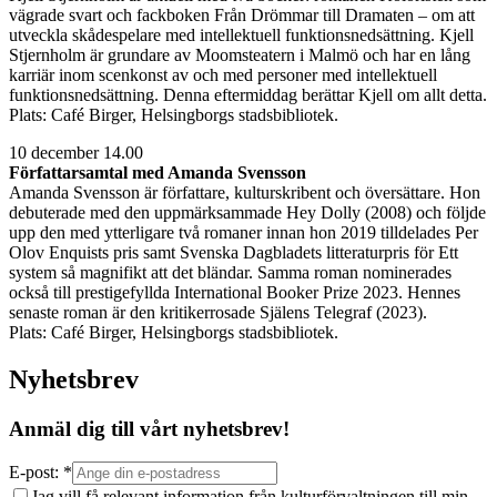
vägrade svart och fackboken Från Drömmar till Dramaten – om att
utveckla skådespelare med intellektuell funktionsnedsättning. Kjell
Stjernholm är grundare av Moomsteatern i Malmö och har en lång
karriär inom scenkonst av och med personer med intellektuell
funktionsnedsättning. Denna eftermiddag berättar Kjell om allt detta.
Plats: Café Birger, Helsingborgs stadsbibliotek.
10 december 14.00
Författarsamtal med Amanda Svensson
Amanda Svensson är författare, kulturskribent och översättare. Hon
debuterade med den uppmärksammade Hey Dolly (2008) och följde
upp den med ytterligare två romaner innan hon 2019 tilldelades Per
Olov Enquists pris samt Svenska Dagbladets litteraturpris för Ett
system så magnifikt att det bländar. Samma roman nominerades
också till prestigefyllda International Booker Prize 2023. Hennes
senaste roman är den kritikerrosade Själens Telegraf (2023).
Plats: Café Birger, Helsingborgs stadsbibliotek.
Nyhetsbrev
Anmäl dig till vårt nyhetsbrev!
E-post: *
Jag vill få relevant information från kulturförvaltningen till min