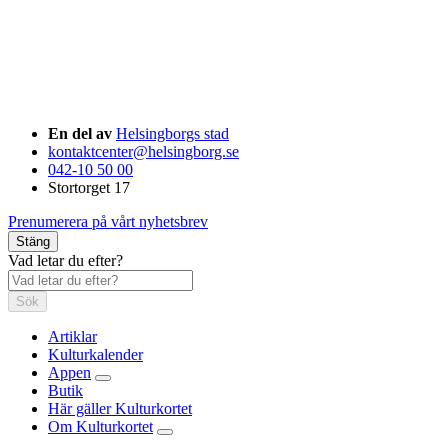
En del av
Helsingborgs stad
kontaktcenter@helsingborg.se
042-10 50 00
Stortorget 17
Prenumerera på vårt nyhetsbrev
Stäng
Vad letar du efter?
Sök
Artiklar
Kulturkalender
Appen
Butik
Här gäller Kulturkortet
Om Kulturkortet