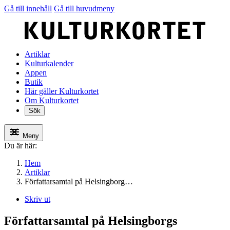
Gå till innehåll
Gå till huvudmeny
Artiklar
Kulturkalender
Appen
Butik
Här gäller Kulturkortet
Om Kulturkortet
Sök
Meny
Du är här:
Hem
Artiklar
Författarsamtal på Helsingborg…
Skriv ut
Författarsamtal på Helsingborgs