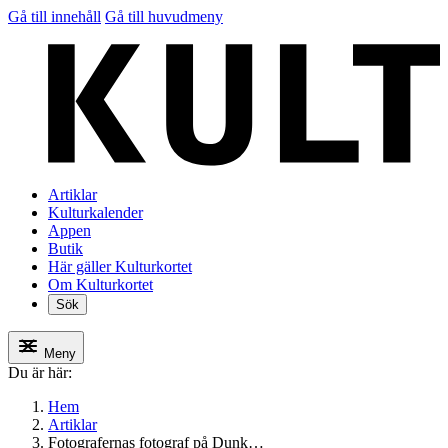
Gå till innehåll
Gå till huvudmeny
Artiklar
Kulturkalender
Appen
Butik
Här gäller Kulturkortet
Om Kulturkortet
Sök
Meny
Du är här:
Hem
Artiklar
Fotografernas fotograf på Dunk…