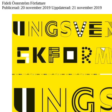
Fideli Österström
Författare
Publicerad:
20 november 2019
Uppdaterad:
21 november 2019