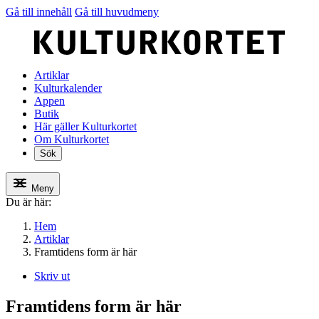
Gå till innehåll
Gå till huvudmeny
Artiklar
Kulturkalender
Appen
Butik
Här gäller Kulturkortet
Om Kulturkortet
Sök
Meny
Du är här:
Hem
Artiklar
Framtidens form är här
Skriv ut
Framtidens form är här