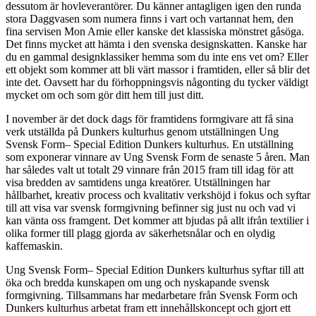
dessutom är hovleverantörer. Du känner antagligen igen den runda
stora Daggvasen som numera finns i vart och vartannat hem, den
fina servisen Mon Amie eller kanske det klassiska mönstret gåsöga.
Det finns mycket att hämta i den svenska designskatten. Kanske har
du en gammal designklassiker hemma som du inte ens vet om? Eller
ett objekt som kommer att bli värt massor i framtiden, eller så blir det
inte det. Oavsett har du förhoppningsvis någonting du tycker väldigt
mycket om och som gör ditt hem till just ditt.
I november är det dock dags för framtidens formgivare att få sina
verk utställda på Dunkers kulturhus genom utställningen Ung
Svensk Form– Special Edition Dunkers kulturhus. En utställning
som exponerar vinnare av Ung Svensk Form de senaste 5 åren. Man
har således valt ut totalt 29 vinnare från 2015 fram till idag för att
visa bredden av samtidens unga kreatörer. Utställningen har
hållbarhet, kreativ process och kvalitativ verkshöjd i fokus och syftar
till att visa var svensk formgivning befinner sig just nu och vad vi
kan vänta oss framgent. Det kommer att bjudas på allt ifrån textilier i
olika former till plagg gjorda av säkerhetsnålar och en olydig
kaffemaskin.
Ung Svensk Form– Special Edition Dunkers kulturhus syftar till att
öka och bredda kunskapen om ung och nyskapande svensk
formgivning. Tillsammans har medarbetare från Svensk Form och
Dunkers kulturhus arbetat fram ett innehållskoncept och gjort ett