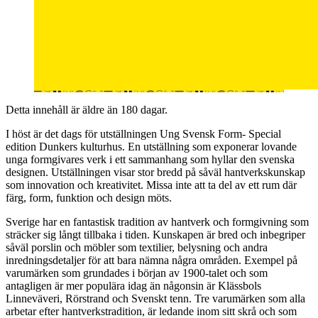
Detta innehåll är äldre än 180 dagar.
I höst är det dags för utställningen Ung Svensk Form- Special
edition Dunkers kulturhus. En utställning som exponerar lovande
unga formgivares verk i ett sammanhang som hyllar den svenska
designen. Utställningen visar stor bredd på såväl hantverkskunskap
som innovation och kreativitet. Missa inte att ta del av ett rum där
färg, form, funktion och design möts.
Sverige har en fantastisk tradition av hantverk och formgivning som
sträcker sig långt tillbaka i tiden. Kunskapen är bred och inbegriper
såväl porslin och möbler som textilier, belysning och andra
inredningsdetaljer för att bara nämna några områden. Exempel på
varumärken som grundades i början av 1900-talet och som
antagligen är mer populära idag än någonsin är Klässbols
Linneväveri, Rörstrand och Svenskt tenn. Tre varumärken som alla
arbetar efter hantverkstradition, är ledande inom sitt skrå och som