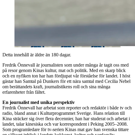
Detta innehåll är äldre än 180 dagar.
Fredrik Önnevall är journalisten som under många år tagit oss med
på resor genom Kinas kultur, mat och politik. Med en skarp blick
och en nyfiken ton har han fördjupat vår förståelse för landet. I höst
gästar han Samtal på Dunkers för ett nära samtal med Cecilia Nebel
om berättandets kraft, journalistikens roll och sina många
erfarenheter från fältet.
En journalist med unika perspektiv
Fredrik Önnevall har arbetat som reporter och redaktör i både tv och
radio, bland annat i Kulturprogrammet Sverige. Hans relation till
Kina sträcker sig över flera decennier, han har studerat och arbetat i
landet, talar kinesiska och var korrespondent i Peking 2005–2008.
Som programledare för tv-serien Kinas mat gav han svenska tittare
en sällsynt inblick i landets kokkonst, kultur och vardagsliv.