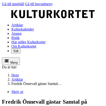
Gå till innehåll
Gå till huvudmeny
Artiklar
Kulturkalender
Appen
Butik
Här gäller Kulturkortet
Om Kulturkortet
Sök
Meny
Du är här:
Hem
Artiklar
Fredrik Önnevall gästar Samtal…
Skriv ut
Fredrik Önnevall gästar Samtal på