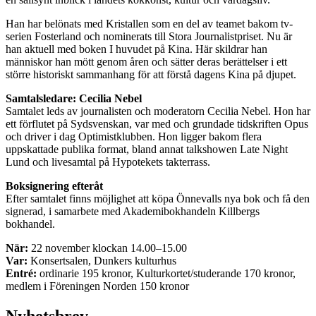
Han har belönats med Kristallen som en del av teamet bakom tv-
serien Fosterland och nominerats till Stora Journalistpriset. Nu är
han aktuell med boken I huvudet på Kina. Här skildrar han
människor han mött genom åren och sätter deras berättelser i ett
större historiskt sammanhang för att förstå dagens Kina på djupet.
Samtalsledare: Cecilia Nebel
Samtalet leds av journalisten och moderatorn Cecilia Nebel. Hon har
ett förflutet på Sydsvenskan, var med och grundade tidskriften Opus
och driver i dag Optimistklubben. Hon ligger bakom flera
uppskattade publika format, bland annat talkshowen Late Night
Lund och livesamtal på Hypotekets takterrass.
Boksignering efteråt
Efter samtalet finns möjlighet att köpa Önnevalls nya bok och få den
signerad, i samarbete med Akademibokhandeln Killbergs
bokhandel.
När:
22 november klockan 14.00–15.00
Var:
Konsertsalen, Dunkers kulturhus
Entré:
ordinarie 195 kronor, Kulturkortet/studerande 170 kronor,
medlem i Föreningen Norden 150 kronor
Nyhetsbrev