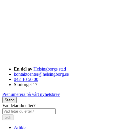
En del av
Helsingborgs stad
kontaktcenter@helsingborg.se
042-10 50 00
Stortorget 17
Prenumerera på vårt nyhetsbrev
Stäng
Vad letar du efter?
Sök
Artiklar