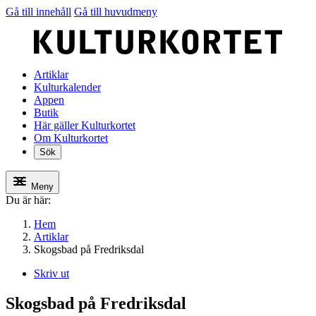
Gå till innehåll
Gå till huvudmeny
Artiklar
Kulturkalender
Appen
Butik
Här gäller Kulturkortet
Om Kulturkortet
Sök
Meny
Du är här:
Hem
Artiklar
Skogsbad på Fredriksdal
Skriv ut
Skogsbad på Fredriksdal