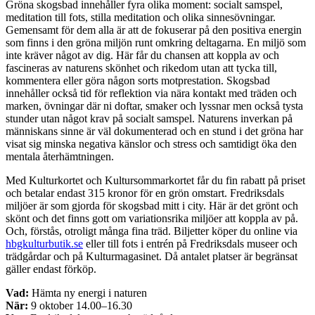
Gröna skogsbad innehåller fyra olika moment: socialt samspel,
meditation till fots, stilla meditation och olika sinnesövningar.
Gemensamt för dem alla är att de fokuserar på den positiva energin
som finns i den gröna miljön runt omkring deltagarna. En miljö som
inte kräver något av dig. Här får du chansen att koppla av och
fascineras av naturens skönhet och rikedom utan att tycka till,
kommentera eller göra någon sorts motprestation. Skogsbad
innehåller också tid för reflektion via nära kontakt med träden och
marken, övningar där ni doftar, smaker och lyssnar men också tysta
stunder utan något krav på socialt samspel. Naturens inverkan på
människans sinne är väl dokumenterad och en stund i det gröna har
visat sig minska negativa känslor och stress och samtidigt öka den
mentala återhämtningen.
Med Kulturkortet och Kultursommarkortet får du fin rabatt på priset
och betalar endast 315 kronor för en grön omstart. Fredriksdals
miljöer är som gjorda för skogsbad mitt i city. Här är det grönt och
skönt och det finns gott om variationsrika miljöer att koppla av på.
Och, förstås, otroligt många fina träd. Biljetter köper du online via
hbgkulturbutik.se
eller till fots i entrén på Fredriksdals museer och
trädgårdar och på Kulturmagasinet. Då antalet platser är begränsat
gäller endast förköp.
Vad:
Hämta ny energi i naturen
När:
9 oktober 14.00–16.30