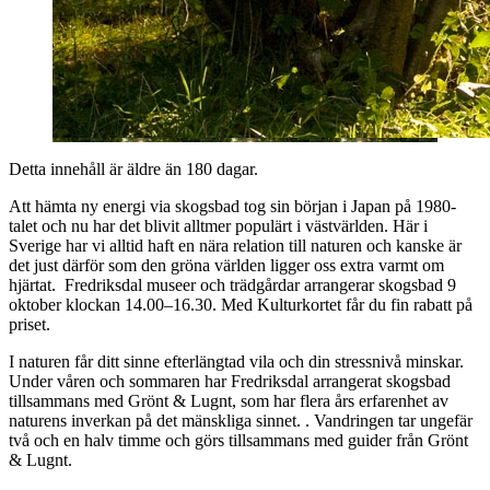
Detta innehåll är äldre än 180 dagar.
Att hämta ny energi via skogsbad tog sin början i Japan på 1980-
talet och nu har det blivit alltmer populärt i västvärlden. Här i
Sverige har vi alltid haft en nära relation till naturen och kanske är
det just därför som den gröna världen ligger oss extra varmt om
hjärtat. Fredriksdal museer och trädgårdar arrangerar skogsbad 9
oktober klockan 14.00–16.30. Med Kulturkortet får du fin rabatt på
priset.
I naturen får ditt sinne efterlängtad vila och din stressnivå minskar.
Under våren och sommaren har Fredriksdal arrangerat skogsbad
tillsammans med Grönt & Lugnt, som har flera års erfarenhet av
naturens inverkan på det mänskliga sinnet. . Vandringen tar ungefär
två och en halv timme och görs tillsammans med guider från Grönt
& Lugnt.