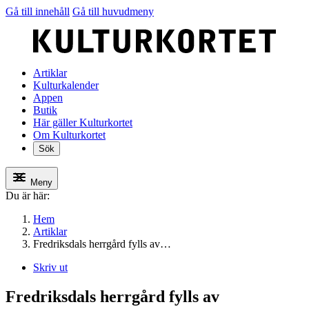
Gå till innehåll
Gå till huvudmeny
Artiklar
Kulturkalender
Appen
Butik
Här gäller Kulturkortet
Om Kulturkortet
Sök
Meny
Du är här:
Hem
Artiklar
Fredriksdals herrgård fylls av…
Skriv ut
Fredriksdals herrgård fylls av