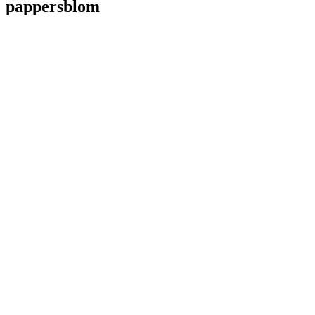
pappersblom
LL