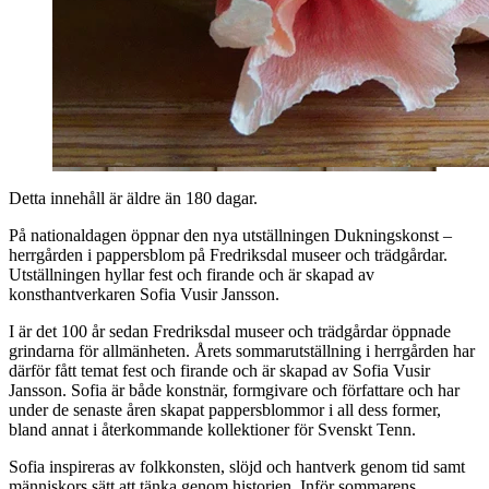
Detta innehåll är äldre än 180 dagar.
På nationaldagen öppnar den nya utställningen Dukningskonst –
herrgården i pappersblom på Fredriksdal museer och trädgårdar.
Utställningen hyllar fest och firande och är skapad av
konsthantverkaren Sofia Vusir Jansson.
I är det 100 år sedan Fredriksdal museer och trädgårdar öppnade
grindarna för allmänheten. Årets sommarutställning i herrgården har
därför fått temat fest och firande och är skapad av Sofia Vusir
Jansson. Sofia är både konstnär, formgivare och författare och har
under de senaste åren skapat pappersblommor i all dess former,
bland annat i återkommande kollektioner för Svenskt Tenn.
Sofia inspireras av folkkonsten, slöjd och hantverk genom tid samt
människors sätt att tänka genom historien. Inför sommarens