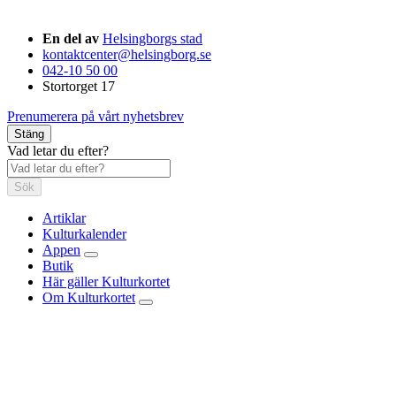
En del av
Helsingborgs stad
kontaktcenter@helsingborg.se
042-10 50 00
Stortorget 17
Prenumerera på vårt nyhetsbrev
Stäng
Vad letar du efter?
Sök
Artiklar
Kulturkalender
Appen
Butik
Här gäller Kulturkortet
Om Kulturkortet