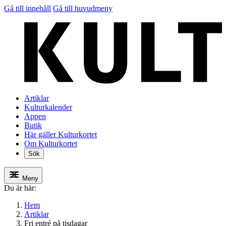
Gå till innehåll
Gå till huvudmeny
Artiklar
Kulturkalender
Appen
Butik
Här gäller Kulturkortet
Om Kulturkortet
Sök
Meny
Du är här:
Hem
Artiklar
Fri entré på tisdagar