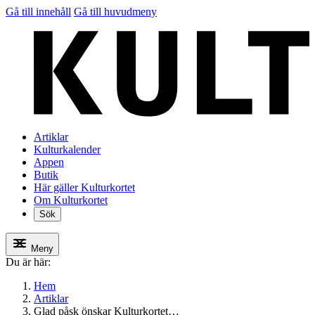
Gå till innehåll
Gå till huvudmeny
Artiklar
Kulturkalender
Appen
Butik
Här gäller Kulturkortet
Om Kulturkortet
Sök
Meny
Du är här:
Hem
Artiklar
Glad påsk önskar Kulturkortet…