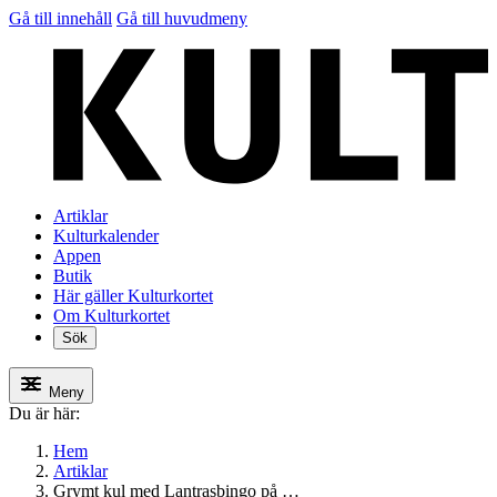
Gå till innehåll
Gå till huvudmeny
Artiklar
Kulturkalender
Appen
Butik
Här gäller Kulturkortet
Om Kulturkortet
Sök
Meny
Du är här:
Hem
Artiklar
Grymt kul med Lantrasbingo på …