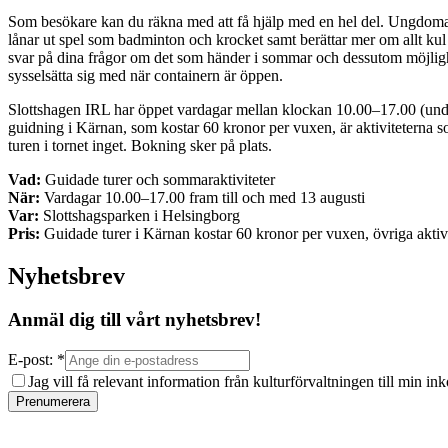
Som besökare kan du räkna med att få hjälp med en hel del. Ungdomar
lånar ut spel som badminton och krocket samt berättar mer om allt ku
svar på dina frågor om det som händer i sommar och dessutom möjlighe
sysselsätta sig med när containern är öppen.
Slottshagen IRL har öppet vardagar mellan klockan 10.00–17.00 (undan
guidning i Kärnan, som kostar 60 kronor per vuxen, är aktiviteterna s
turen i tornet inget. Bokning sker på plats.
Vad:
Guidade turer och sommaraktiviteter
När:
Vardagar 10.00–17.00 fram till och med 13 augusti
Var:
Slottshagsparken i Helsingborg
Pris:
Guidade turer i Kärnan kostar 60 kronor per vuxen, övriga aktivit
Nyhetsbrev
Anmäl dig till vårt nyhetsbrev!
E-post: *
Jag vill få relevant information från kulturförvaltningen till min i
Prenumerera