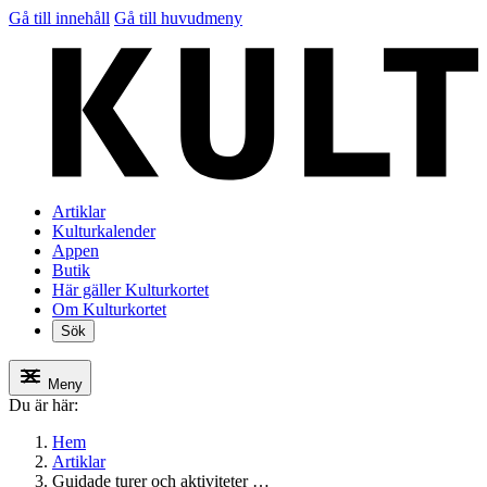
Gå till innehåll
Gå till huvudmeny
Artiklar
Kulturkalender
Appen
Butik
Här gäller Kulturkortet
Om Kulturkortet
Sök
Meny
Du är här:
Hem
Artiklar
Guidade turer och aktiviteter …