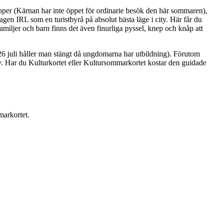
per (Kärnan har inte öppet för ordinarie besök den här sommaren),
n IRL som en turistbyrå på absolut bästa läge i city. Här får du
iljer och barn finns det även finurliga pyssel, knep och knåp att
26 juli håller man stängt då ungdomarna har utbildning). Förutom
av. Har du Kulturkortet eller Kultursommarkortet kostar den guidade
markortet.