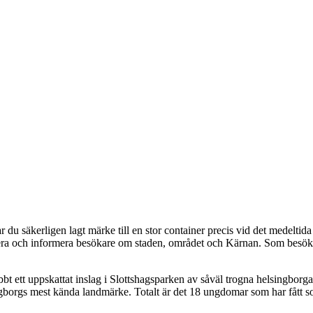
 du säkerligen lagt märke till en stor container precis vid det medeltid
a och informera besökare om staden, området och Kärnan. Som besökare
bt ett uppskattat inslag i Slottshagsparken av såväl trogna helsingborg
gborgs mest kända landmärke. Totalt är det 18 ungdomar som har fått so