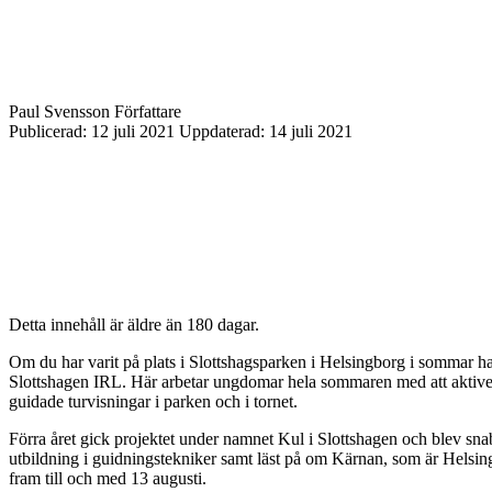
Paul Svensson
Författare
Publicerad:
12 juli 2021
Uppdaterad:
14 juli 2021
Detta innehåll är äldre än 180 dagar.
Om du har varit på plats i Slottshagsparken i Helsingborg i sommar har
Slottshagen IRL. Här arbetar ungdomar hela sommaren med att aktiver
guidade turvisningar i parken och i tornet.
Förra året gick projektet under namnet Kul i Slottshagen och blev snab
utbildning i guidningstekniker samt läst på om Kärnan, som är Helsin
fram till och med 13 augusti.