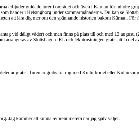
na erbjuder guidade turer i området och även i Kärnan för mindre grup
l som händer i Helsingborg under sommarmånaderna. Du kan se Slottshage
ten att lära dig mer om den spännande historien bakom Kärnan. För fam
tag vid dåligt väder) och man finns på plats till och med 13 augusti (
om arrangeras av Slottshagen IRL och lekutrustningen gratis att ta del 
eter är gratis. Turen är gratis för dig med Kulturkortet eller Kultursom
nkorg. Jag kommer att kunna avprenumerera när jag själv väljer.