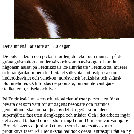
Detta innehåll är äldre än 180 dagar.
De bökar i leran och pickar i jorden, de leker och mumsar på de
gröna gräsmattorna under vår- och sommarsäsongen. Har du
någonsin hälsat på Fredriksdals lokalinvånare? Fredriksdal museer
och trädgårdar är hem till flertalet sällsynta lantrasdjur så som
linderödssvinet och vänekon, nordsvensk brukshäst och skånsk
blommehöna. Och förstås de populära, om än lite vanligare
stallkatterna, Gisela och Ivar.
På Fredriksdal museer och trädgårdar arbetar personalen för att
bevara det som varit för att dagens besökare och framtida
generationer ska kunna njuta av det. Ungefär som tidens
superhjältar, fast utan slängkappa och trikåer. Och i det arbetet ingår
det även att ta hand om en stor mängd djur. Djur som var vanligare
förr i det svenska jordbruket, men som i dag ersatts av mer
produktiva raser. På Fredriksdal har dock dessa lantrasdjur fått en ny