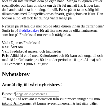
bort att du inte får mata dem på egen hand. Många av djuren kräver
specialfoder och kan bli sjuka om de får fel mat att äta. Bilder kan
du å andra sidan ta hur många du vill. Passa på att ta en ståtlig bild
tillsammans med Göingeflickornas favorit, göingebocken Kurt. Han
bockar alltid, ett tack får du nog vänta länge på.
Nyfiken på att lära dig mer om de olika djuren innan du träffar dem?
Surfa in på
fredriksdal.se
för att läsa mer om de olika lantraserna
som bor på Fredriksdal museer och trädgårdar.
Vad:
Djurens Fredriksdal
När:
Året om
Var:
Fredriksdal museer och trädgårdar
Pris:
Alltid fri entré med Kulturkortet och för barn och unga till och
med 18 år. Ordinarie pris 80 kr under perioden 18 april-31 maj och
100 kr mellan 1 juni-31 augusti.
Nyhetsbrev
Anmäl dig till vårt nyhetsbrev!
E-post: *
Jag vill få relevant information från kulturförvaltningen till min
inkorg. Jag kommer att kunna avprenumerera när jag själv väljer.