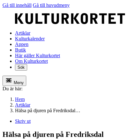
Gå till innehåll
Gå till huvudmeny
Artiklar
Kulturkalender
Appen
Butik
Här gäller Kulturkortet
Om Kulturkortet
Sök
Meny
Du är här:
Hem
Artiklar
Hälsa på djuren på Fredriksdal…
Skriv ut
Hälsa på djuren på Fredriksdal