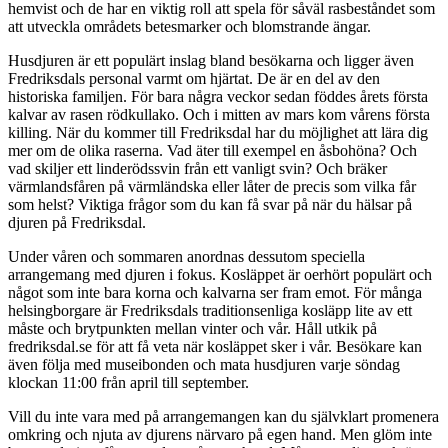
hemvist och de har en viktig roll att spela för såväl rasbeståndet som
att utveckla områdets betesmarker och blomstrande ängar.
Husdjuren är ett populärt inslag bland besökarna och ligger även
Fredriksdals personal varmt om hjärtat. De är en del av den
historiska familjen. För bara några veckor sedan föddes årets första
kalvar av rasen rödkullako. Och i mitten av mars kom vårens första
killing. När du kommer till Fredriksdal har du möjlighet att lära dig
mer om de olika raserna. Vad äter till exempel en åsbohöna? Och
vad skiljer ett linderödssvin från ett vanligt svin? Och bräker
värmlandsfåren på värmländska eller låter de precis som vilka får
som helst? Viktiga frågor som du kan få svar på när du hälsar på
djuren på Fredriksdal.
Under våren och sommaren anordnas dessutom speciella
arrangemang med djuren i fokus. Kosläppet är oerhört populärt och
något som inte bara korna och kalvarna ser fram emot. För många
helsingborgare är Fredriksdals traditionsenliga kosläpp lite av ett
måste och brytpunkten mellan vinter och vår. Håll utkik på
fredriksdal.se för att få veta när kosläppet sker i vår. Besökare kan
även följa med museibonden och mata husdjuren varje söndag
klockan 11:00 från april till september.
Vill du inte vara med på arrangemangen kan du självklart promenera
omkring och njuta av djurens närvaro på egen hand. Men glöm inte