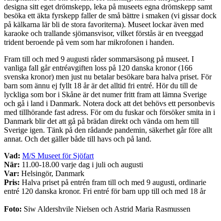
designa sitt eget drömskepp, leka på museets egna drömskepp samt
besöka ett äkta fyrskepp faller de små bättre i smaken (vi gissar dock
på kälkarna lär bli de stora favoriterna). Museet lockar även med
karaoke och trallande sjömansvisor, vilket förstås är en tveeggad
trident beroende på vem som har mikrofonen i handen.
Fram till och med 9 augusti råder sommarsäsong på museet. I
vanliga fall går entréavgiften loss på 120 danska kronor (166
svenska kronor) men just nu betalar besökare bara halva priset. För
barn som ännu ej fyllt 18 år är det alltid fri entré. Hör du till de
lyckliga som bor i Skåne är det numer fritt fram att lämna Sverige
och gå i land i Danmark. Notera dock att det behövs ett personbevis
med tillhörande fast adress. För om du fuskar och försöker smita in i
Danmark blir det att gå på brädan direkt och vända om hem till
Sverige igen. Tänk på den rådande pandemin, säkerhet går före allt
annat. Och det gäller både till havs och på land.
Vad:
M/S Museet för Sjöfart
När:
11.00-18.00 varje dag i juli och augusti
Var:
Helsingör, Danmark
Pris:
Halva priset på entrén fram till och med 9 augusti, ordinarie
entré 120 danska kronor. Fri entré för barn upp till och med 18 år
Foto:
Siw Aldershvile Nielsen och Astrid Maria Rasmussen