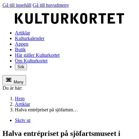
Gå till innehåll
Gå till huvudmeny
Artiklar
Kulturkalender
Appen
Butik
Här gäller Kulturkortet
Om Kulturkortet
Sök
Meny
Du är här:
Hem
Artiklar
Halva entrépriset på sjöfartsm…
Skriv ut
Halva entrépriset på sjöfartsmuseet i