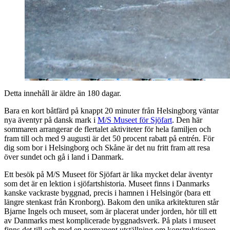
Detta innehåll är äldre än 180 dagar.
Bara en kort båtfärd på knappt 20 minuter från Helsingborg väntar
nya äventyr på dansk mark i
M/S Museet för Sjöfart
. Den här
sommaren arrangerar de flertalet aktiviteter för hela familjen och
fram till och med 9 augusti är det 50 procent rabatt på entrén. För
dig som bor i Helsingborg och Skåne är det nu fritt fram att resa
över sundet och gå i land i Danmark.
Ett besök på M/S Museet för Sjöfart är lika mycket delar äventyr
som det är en lektion i sjöfartshistoria. Museet finns i Danmarks
kanske vackraste byggnad, precis i hamnen i Helsingör (bara ett
längre stenkast från Kronborg). Bakom den unika arkitekturen står
Bjarne Ingels och museet, som är placerat under jorden, hör till ett
av Danmarks mest komplicerade byggnadsverk. På plats i museet
finns det till och med en permanent utställning om konstruktionen