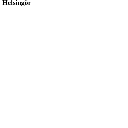
Helsingör
PS