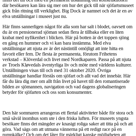
där besökaren kan lära sig mer om hur det gick till när sjöfartsmuseet
gick från ritning till verklighet. Big Dock är namnet och det är en av
elva utställningar i museet just nu.
Här finns sannerligen något för alla som har salt i blodet, oavsett om
du är en pensionerad sjöman sedan flera år tillbaka eller en liten
krabat med nyfikenhet i blicken. Här på botten är det toppen sjöng
en gång en hummer och vi kan bara instämma. Med elva
utställningar att njuta av är det nästintill omöjligt att inte hitta en
favorit eller fem. De flesta är permanenta, förutom Frihetens
verkstad – Klöverdal och livet med Nordkaparen. Passa på att njuta
av Troels Kløvedals äventyrliga liv och möte med världens kulturer.
Utställningen visas till och med 31 oktober 2020. Övriga
utställningar handlar förstås om sjöfart och allt vad det innebär. Här
får du lära dig mer om allt från livet på havet till den romantiserade
bilden av sjömannen, navigation och vad dagens globaliseringen
betyder för sjöfarten och oss som konsumenter.
Den här sommaren arrangeras ett flertal aktiviteter både för stora och
små såväl inomhus som ute i den friska luften. För museets yngsta
besökare finns det mängder av knasigt roliga saker att titta på och att
göra. Vad sägs om att utmana vännerna på ett redigt race på en
rumpkälke? Och om det låter för märkligt kanske möjligheten att