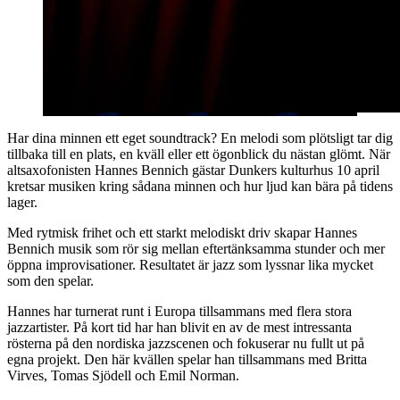
Har dina minnen ett eget soundtrack? En melodi som plötsligt tar dig
tillbaka till en plats, en kväll eller ett ögonblick du nästan glömt. När
altsaxofonisten Hannes Bennich gästar Dunkers kulturhus 10 april
kretsar musiken kring sådana minnen och hur ljud kan bära på tidens
lager.
Med rytmisk frihet och ett starkt melodiskt driv skapar Hannes
Bennich musik som rör sig mellan eftertänksamma stunder och mer
öppna improvisationer. Resultatet är jazz som lyssnar lika mycket
som den spelar.
Hannes har turnerat runt i Europa tillsammans med flera stora
jazzartister. På kort tid har han blivit en av de mest intressanta
rösterna på den nordiska jazzscenen och fokuserar nu fullt ut på
egna projekt. Den här kvällen spelar han tillsammans med Britta
Virves, Tomas Sjödell och Emil Norman.