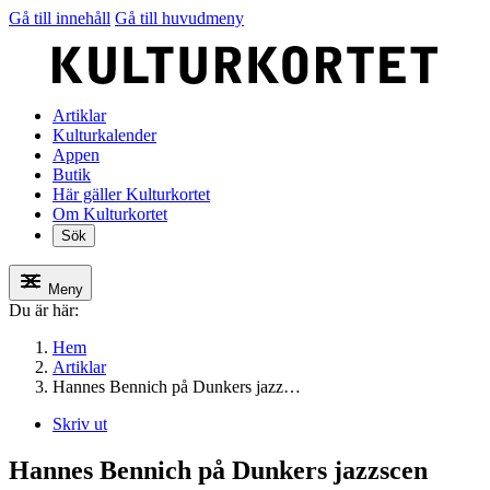
Gå till innehåll
Gå till huvudmeny
Artiklar
Kulturkalender
Appen
Butik
Här gäller Kulturkortet
Om Kulturkortet
Sök
Meny
Du är här:
Hem
Artiklar
Hannes Bennich på Dunkers jazz…
Skriv ut
Hannes Bennich på Dunkers jazzscen