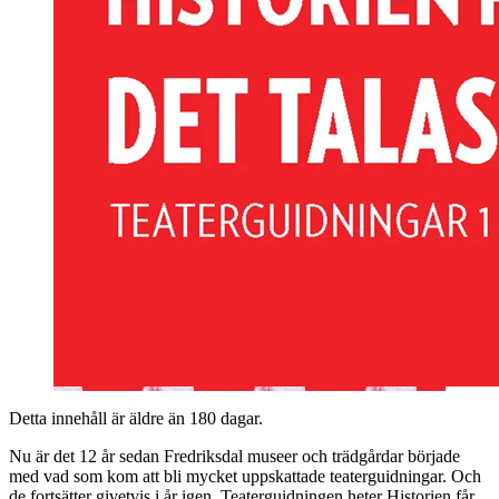
Detta innehåll är äldre än 180 dagar.
Nu är det 12 år sedan Fredriksdal museer och trädgårdar började
med vad som kom att bli mycket uppskattade teaterguidningar. Och
de fortsätter givetvis i år igen. Teaterguidningen heter Historien får