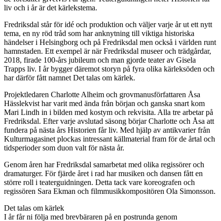
liv och i år är det kärlekstema.
Fredriksdal står för idé och produktion och väljer varje år ut ett nytt
tema, en ny röd tråd som har anknytning till viktiga historiska
händelser i Helsingborg och på Fredriksdal men också i världen runt
hamnstaden. Ett exempel är när Fredriksdal museer och trädgårdar,
2018, firade 100-års jubileum och man gjorde teater av Gisela
Trapps liv. I år bygger däremot storyn på fyra olika kärleksöden och
har därför fått namnet Det talas om kärlek.
Projektledaren Charlotte Alheim och grovmanusförfattaren Åsa
Hässlekvist har varit med ända från början och ganska snart kom
Mari Lindh in i bilden med kostym och rekvisita. Alla tre arbetar på
Fredriksdal. Efter varje avslutad säsong börjar Charlotte och Åsa att
fundera på nästa års Historien får liv. Med hjälp av antikvarier från
Kulturmagasinet plockas intressant källmaterial fram för de årtal och
tidsperioder som duon valt för nästa år.
Genom åren har Fredriksdal samarbetat med olika regissörer och
dramaturger. För fjärde året i rad har musiken och dansen fått en
större roll i teaterguidningen. Detta tack vare koreografen och
regissören Sara Ekman och filmmusikkompositören Ola Simonsson.
Det talas om kärlek
I år får ni följa med brevbäraren på en postrunda genom