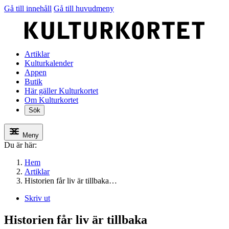
Gå till innehåll
Gå till huvudmeny
Artiklar
Kulturkalender
Appen
Butik
Här gäller Kulturkortet
Om Kulturkortet
Sök
Meny
Du är här:
Hem
Artiklar
Historien får liv är tillbaka…
Skriv ut
Historien får liv är tillbaka