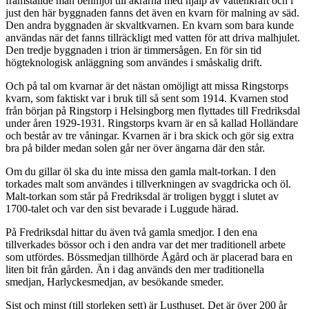
framställde man benmjöl till åkrarna med hjälp av vattenkraft och i
just den här byggnaden fanns det även en kvarn för malning av säd.
Den andra byggnaden är skvaltkvarnen. En kvarn som bara kunde
användas när det fanns tillräckligt med vatten för att driva malhjulet.
Den tredje byggnaden i trion är timmersågen. En för sin tid
högteknologisk anläggning som användes i småskalig drift.
Och på tal om kvarnar är det nästan omöjligt att missa Ringstorps
kvarn, som faktiskt var i bruk till så sent som 1914. Kvarnen stod
från början på Ringstorp i Helsingborg men flyttades till Fredriksdal
under åren 1929-1931. Ringstorps kvarn är en så kallad Holländare
och består av tre våningar. Kvarnen är i bra skick och gör sig extra
bra på bilder medan solen går ner över ängarna där den står.
Om du gillar öl ska du inte missa den gamla malt-torkan. I den
torkades malt som användes i tillverkningen av svagdricka och öl.
Malt-torkan som står på Fredriksdal är troligen byggt i slutet av
1700-talet och var den sist bevarade i Luggude härad.
På Fredriksdal hittar du även två gamla smedjor. I den ena
tillverkades bössor och i den andra var det mer traditionell arbete
som utfördes. Bössmedjan tillhörde Ågård och är placerad bara en
liten bit från gården. Än i dag används den mer traditionella
smedjan, Harlyckesmedjan, av besökande smeder.
Sist och minst (till storleken sett) är Lusthuset. Det är över 200 år