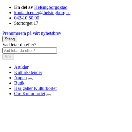
En del av
Helsingborgs stad
kontaktcenter@helsingborg.se
042-10 50 00
Stortorget 17
Prenumerera på vårt nyhetsbrev
Stäng
Vad letar du efter?
Sök
Artiklar
Kulturkalender
Appen
Butik
Här gäller Kulturkortet
Om Kulturkortet