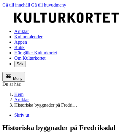
Gå till innehåll
Gå till huvudmeny
Artiklar
Kulturkalender
Appen
Butik
Här gäller Kulturkortet
Om Kulturkortet
Sök
Meny
Du är här:
Hem
Artiklar
Historiska byggnader på Fredri…
Skriv ut
Historiska byggnader på Fredriksdal