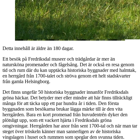
Detta innehåll är äldre än 180 dagar.
Ett besök på Fredriksdal museer och trädgårdar är mer än
natursköna promenader och fågelsång. Det är också en resa genom
tid och rum där du kan upptäcka historiska byggnader med halmtak,
en herrgård från 1700-talet och ströva genom ett helt stadskvarter
från gamla Helsingborg.
Det finns ungefär 50 historiska byggnader innanför Fredriksdals
gröna häckar. Det betyder mer eller mindre att här finns tillräckligt
många för att täcka upp ett par hundra år i tiden. Den första
byggnaden som besökarna brukar lägga märke till är den vita
herrgården. Bara en kort promenad från huvudentrén dyker den
plötsligt upp, som ett vackert hjärta i Fredriksdals gröna
omgivningar. Herrgården har anor från sent 1700-tal och när man tar
steget över tröskeln känner man sannerligen av de historiska
vingslagen i huset och rummen som speglar den svunna tiden.