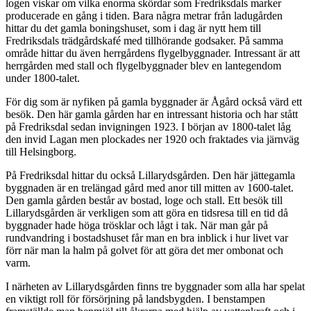
logen viskar om vilka enorma skördar som Fredriksdals marker
producerade en gång i tiden. Bara några metrar från ladugården
hittar du det gamla boningshuset, som i dag är nytt hem till
Fredriksdals trädgårdskafé med tillhörande godsaker. På samma
område hittar du även herrgårdens flygelbyggnader. Intressant är att
herrgården med stall och flygelbyggnader blev en lantegendom
under 1800-talet.
För dig som är nyfiken på gamla byggnader är Ågård också värd ett
besök. Den här gamla gården har en intressant historia och har stått
på Fredriksdal sedan invigningen 1923. I början av 1800-talet låg
den invid Lagan men plockades ner 1920 och fraktades via järnväg
till Helsingborg.
På Fredriksdal hittar du också Lillarydsgården. Den här jättegamla
byggnaden är en trelängad gård med anor till mitten av 1600-talet.
Den gamla gården består av bostad, loge och stall. Ett besök till
Lillarydsgården är verkligen som att göra en tidsresa till en tid då
byggnader hade höga trösklar och lågt i tak. När man går på
rundvandring i bostadshuset får man en bra inblick i hur livet var
förr när man la halm på golvet för att göra det mer ombonat och
varm.
I närheten av Lillarydsgården finns tre byggnader som alla har spelat
en viktigt roll för försörjning på landsbygden. I benstampen