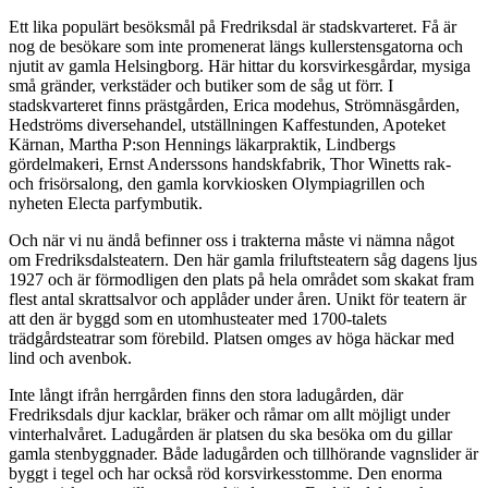
Ett lika populärt besöksmål på Fredriksdal är stadskvarteret. Få är
nog de besökare som inte promenerat längs kullerstensgatorna och
njutit av gamla Helsingborg. Här hittar du korsvirkesgårdar, mysiga
små gränder, verkstäder och butiker som de såg ut förr. I
stadskvarteret finns prästgården, Erica modehus, Strömnäsgården,
Hedströms diversehandel, utställningen Kaffestunden, Apoteket
Kärnan, Martha P:son Hennings läkarpraktik, Lindbergs
gördelmakeri, Ernst Anderssons handskfabrik, Thor Winetts rak-
och frisörsalong, den gamla korvkiosken Olympiagrillen och
nyheten Electa parfymbutik.
Och när vi nu ändå befinner oss i trakterna måste vi nämna något
om Fredriksdalsteatern. Den här gamla friluftsteatern såg dagens ljus
1927 och är förmodligen den plats på hela området som skakat fram
flest antal skrattsalvor och applåder under åren. Unikt för teatern är
att den är byggd som en utomhusteater med 1700-talets
trädgårdsteatrar som förebild. Platsen omges av höga häckar med
lind och avenbok.
Inte långt ifrån herrgården finns den stora ladugården, där
Fredriksdals djur kacklar, bräker och råmar om allt möjligt under
vinterhalvåret. Ladugården är platsen du ska besöka om du gillar
gamla stenbyggnader. Både ladugården och tillhörande vagnslider är
byggt i tegel och har också röd korsvirkesstomme. Den enorma