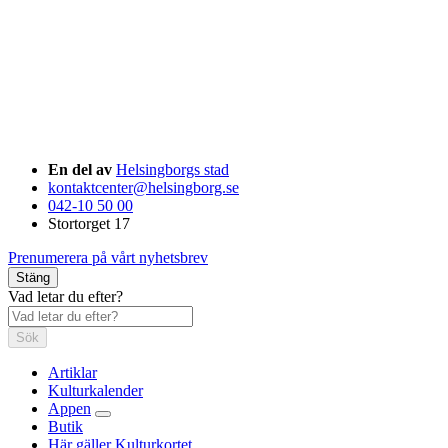
En del av
Helsingborgs stad
kontaktcenter@helsingborg.se
042-10 50 00
Stortorget 17
Prenumerera på vårt nyhetsbrev
Stäng
Vad letar du efter?
Sök
Artiklar
Kulturkalender
Appen
Butik
Här gäller Kulturkortet