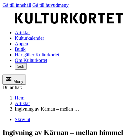
Gå till innehåll
Gå till huvudmeny
Artiklar
Kulturkalender
Appen
Butik
Här gäller Kulturkortet
Om Kulturkortet
Sök
Meny
Du är här:
Hem
Artiklar
Ingivning av Kärnan – mellan …
Skriv ut
Ingivning av Kärnan – mellan himmel