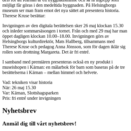
möjligt får göras i den medeltida byggnaden. På Helsingborgs
museum ser man fram emot det nya sättet att presentera historia.
Therese Kruse berättar:
Invigningen av den digitala berättelsen sker 26 maj klockan 15.30
och inleder sommarsäsongen i tornet. Från och med 29 maj har man
öppet dagligen klockan 10.00–18.00. Invigningen görs av
Helsingborgs kulturdirektör, Mats Hallberg, tillsammans med
Therese Kruse och pedagog Anna Jönsson, som för dagen iklär sig
rollen som drottning Margareta. Det är fri entré.
I samband med premiären presenteras också en ny produkt i
museishopen i Kärnan: en målarbok för barn som baseras på de tre
berättelserna i Kärnan – mellan himmel och helvete.
Vad: tekniken visar historia
När: 26 maj 15.30
Var: Kärnan, Slottshagsparken
Pris: fri entré under invigningen
Nyhetsbrev
Anmäl dig till vårt nyhetsbrev!