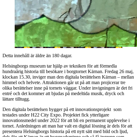
Detta innehåll är äldre än 180 dagar.
Helsingborgs museum tar hjälp av tekniken för att förmedla
hundraårig historia till besökare i borgtornet Kärnan. Fredag 26 maj,
klockan 15.30, inviger man den digitala berättelsen Kärnan – mellan
himmel och helvete. Attraktionen går ut på att man projicerar tre
olika berättelser inne på tornets väggar. Under invigningen är det fri
entré och det kommer att bjudas på medeltida musik, dryck och
lättare tilltugg.
Den digitala berättelsen bygger på ett innovationsprojekt som
testades under H22 City Expo. Projektet fick ytterligare
innovationsmedel under 2022 för att bli en permanent upplevelse i
tornet. Anledningen att man har valt en digital lösning är dels för att
presentera Helsingborgs historia på ett nytt sätt med bild och ljud,
dels för att Kärnan är ett byggnadsminne och så få ingrepp som