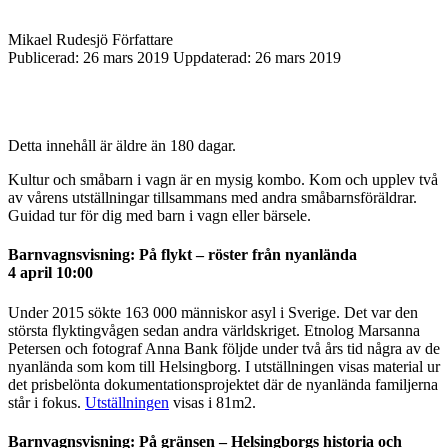
Mikael Rudesjö
Författare
Publicerad:
26 mars 2019
Uppdaterad:
26 mars 2019
Detta innehåll är äldre än 180 dagar.
Kultur och småbarn i vagn är en mysig kombo. Kom och upplev två
av vårens utställningar tillsammans med andra småbarnsföräldrar.
Guidad tur för dig med barn i vagn eller bärsele.
Barnvagnsvisning: På flykt – röster från nyanlända
4 april 10:00
Under 2015 sökte 163 000 människor asyl i Sverige. Det var den
största flyktingvågen sedan andra världskriget. Etnolog Marsanna
Petersen och fotograf Anna Bank följde under två års tid några av de
nyanlända som kom till Helsingborg. I utställningen visas material ur
det prisbelönta dokumentationsprojektet där de nyanlända familjerna
står i fokus.
Utställningen
visas i 81m2.
Barnvagnsvisning: På gränsen – Helsingborgs historia och