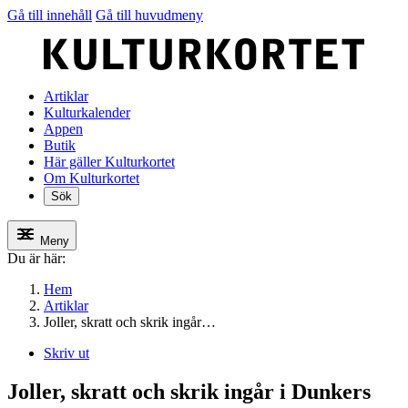
Gå till innehåll
Gå till huvudmeny
Artiklar
Kulturkalender
Appen
Butik
Här gäller Kulturkortet
Om Kulturkortet
Sök
Meny
Du är här:
Hem
Artiklar
Joller, skratt och skrik ingår…
Skriv ut
Joller, skratt och skrik ingår i Dunkers