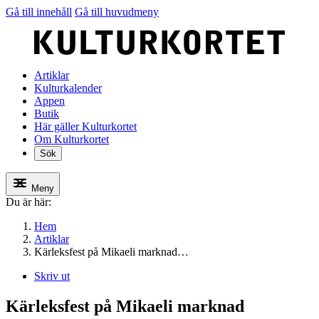
Gå till innehåll
Gå till huvudmeny
Artiklar
Kulturkalender
Appen
Butik
Här gäller Kulturkortet
Om Kulturkortet
Sök
Meny
Du är här:
Hem
Artiklar
Kärleksfest på Mikaeli marknad…
Skriv ut
Kärleksfest på Mikaeli marknad