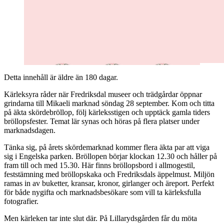
Detta innehåll är äldre än 180 dagar.
Kärleksyra råder när Fredriksdal museer och trädgårdar öppnar
grindarna till Mikaeli marknad söndag 28 september. Kom och titta
på äkta skördebröllop, följ kärleksstigen och upptäck gamla tiders
bröllopsfester. Temat lär synas och höras på flera platser under
marknadsdagen.
Tänka sig, på årets skördemarknad kommer flera äkta par att viga
sig i Engelska parken. Bröllopen börjar klockan 12.30 och håller på
fram till och med 15.30. Här finns bröllopsbord i allmogestil,
feststämning med bröllopskaka och Fredriksdals äppelmust. Miljön
ramas in av buketter, kransar, kronor, girlanger och äreport. Perfekt
för både nygifta och marknadsbesökare som vill ta kärleksfulla
fotografier.
Men kärleken tar inte slut där. På Lillarydsgården får du möta