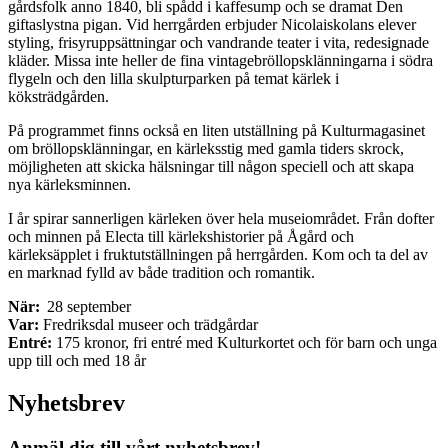
gårdsfolk anno 1840, bli spådd i kaffesump och se dramat Den
giftaslystna pigan. Vid herrgården erbjuder Nicolaiskolans elever
styling, frisyruppsättningar och vandrande teater i vita, redesignade
kläder. Missa inte heller de fina vintagebröllopsklänningarna i södra
flygeln och den lilla skulpturparken på temat kärlek i
köksträdgården.
På programmet finns också en liten utställning på Kulturmagasinet
om bröllopsklänningar, en kärleksstig med gamla tiders skrock,
möjligheten att skicka hälsningar till någon speciell och att skapa
nya kärleksminnen.
I år spirar sannerligen kärleken över hela museiområdet. Från dofter
och minnen på Electa till kärlekshistorier på Ågård och
kärleksäpplet i fruktutställningen på herrgården. Kom och ta del av
en marknad fylld av både tradition och romantik.
När:
28 september
Var:
Fredriksdal museer och trädgårdar
Entré:
175 kronor, fri entré med Kulturkortet och för barn och unga
upp till och med 18 år
Nyhetsbrev
Anmäl dig till vårt nyhetsbrev!