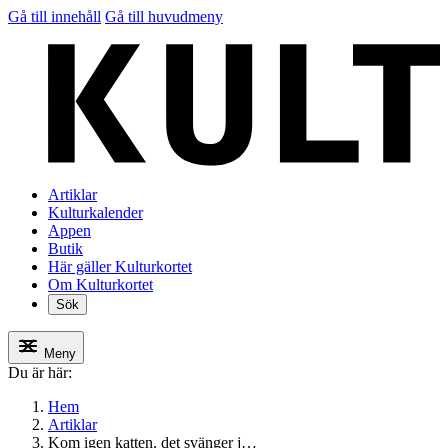
Gå till innehåll
Gå till huvudmeny
Artiklar
Kulturkalender
Appen
Butik
Här gäller Kulturkortet
Om Kulturkortet
Sök
Meny
Du är här:
Hem
Artiklar
Kom igen katten, det svänger j…