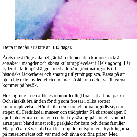
Detta innehåll är äldre än 180 dagar.
Årets mest färgglada helg är här och med den kommer också
sötsaker i mängder och sköna kulturupplevelser i Helsingborg. I år
fyller du kulturpåskäggen med allt från grönt naturgodis till
historiska läckerheter och smarrig utflyttningspizza. Passa på att
njuta lite extra av ledigheten nu när påskharen och kycklingarna
kommer på besök.
Helsingborg är en alldeles utomordentligt bra stad att fira påsk i.
Och särskilt bra är den för dig som frossar i olika sorters
kulturupplevelser. Hör du till dem som gillar naturgodis styr du
stegen till Fredriksdal museer och trädgårdar. På skärtorsdagen 6
april inleder man nämligen en helt ny säsong på landet i stan och
arrangerar bland annat rolig påskjakt för barn och deras familjer.
Hjälp häxan Kvasthilda att leta upp de bortsprungna kycklingarna
på museiområdet och var med och tävla om fina priser. Med