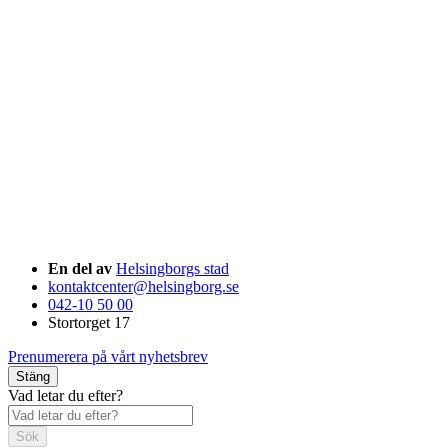
En del av
Helsingborgs stad
kontaktcenter@helsingborg.se
042-10 50 00
Stortorget 17
Prenumerera på vårt nyhetsbrev
Stäng
Vad letar du efter?
Sök