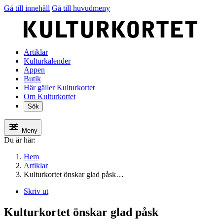
Gå till innehåll
Gå till huvudmeny
Artiklar
Kulturkalender
Appen
Butik
Här gäller Kulturkortet
Om Kulturkortet
Sök
Meny
Du är här:
Hem
Artiklar
Kulturkortet önskar glad påsk…
Skriv ut
Kulturkortet önskar glad påsk