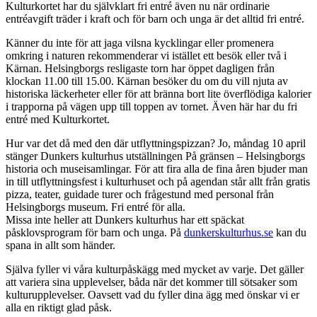
Kulturkortet har du självklart fri entré även nu när ordinarie
entréavgift träder i kraft och för barn och unga är det alltid fri entré.
Känner du inte för att jaga vilsna kycklingar eller promenera
omkring i naturen rekommenderar vi istället ett besök eller två i
Kärnan. Helsingborgs resligaste torn har öppet dagligen från
klockan 11.00 till 15.00. Kärnan besöker du om du vill njuta av
historiska läckerheter eller för att bränna bort lite överflödiga kalorier
i trapporna på vägen upp till toppen av tornet. Även här har du fri
entré med Kulturkortet.
Hur var det då med den där utflyttningspizzan? Jo, måndag 10 april
stänger Dunkers kulturhus utställningen På gränsen – Helsingborgs
historia och museisamlingar. För att fira alla de fina åren bjuder man
in till utflyttningsfest i kulturhuset och på agendan står allt från gratis
pizza, teater, guidade turer och frågestund med personal från
Helsingborgs museum. Fri entré för alla.
Missa inte heller att Dunkers kulturhus har ett späckat
påsklovsprogram för barn och unga. På
dunkerskulturhus.se
kan du
spana in allt som händer.
Själva fyller vi våra kulturpåskägg med mycket av varje. Det gäller
att variera sina upplevelser, båda när det kommer till sötsaker som
kulturupplevelser. Oavsett vad du fyller dina ägg med önskar vi er
alla en riktigt glad påsk.