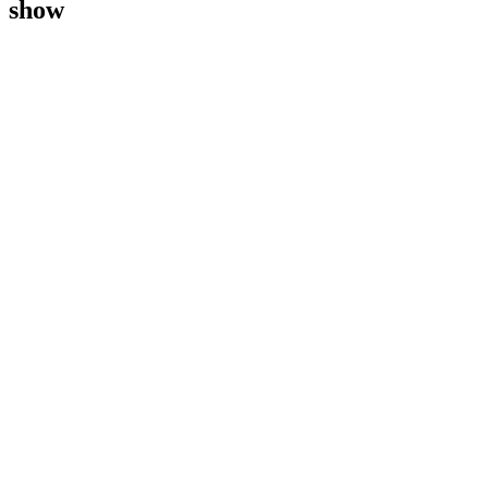
show
PS