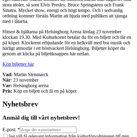
stora idoler, så som Elvis Presley, Bruce Springsteen och Frank
Sinatra. Mycket show, energi och högt tempo. Och i sedvanlig
ordning kommer förstås Martin att bjuda med publiken att sjunga
med i låtarna.
Hitsen & hjältarna på Helsingborg Arena lördag 23 november
klockan 19.30. Med Kulturkortet betalar du för en biljett och får en
på köpet. Klockrent erbjudande för en helkväll med bra musik och
härligt atmosfär i ett höstvackert Helsingborg. Biljetter köper du
genom att klicka på biljettknappen här nedan.
Köp biljetter här
Vad:
Martin Stenmarck
När
: 23 november
Var:
Helsingborg arena
Pris:
Köp en biljett och få en på köpet
Nyhetsbrev
Anmäl dig till vårt nyhetsbrev!
E-post: *
Jag vill få relevant information från kulturförvaltningen till min