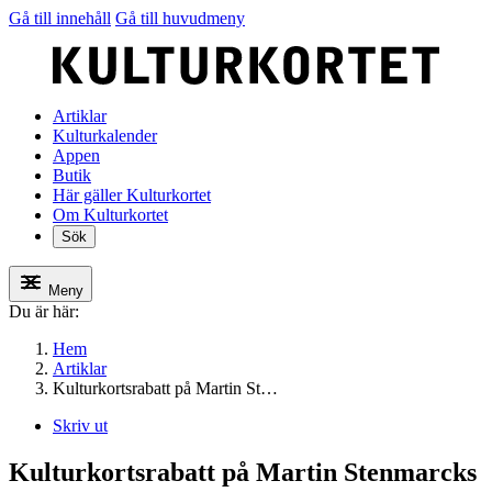
Gå till innehåll
Gå till huvudmeny
Artiklar
Kulturkalender
Appen
Butik
Här gäller Kulturkortet
Om Kulturkortet
Sök
Meny
Du är här:
Hem
Artiklar
Kulturkortsrabatt på Martin St…
Skriv ut
Kulturkortsrabatt på Martin Stenmarcks