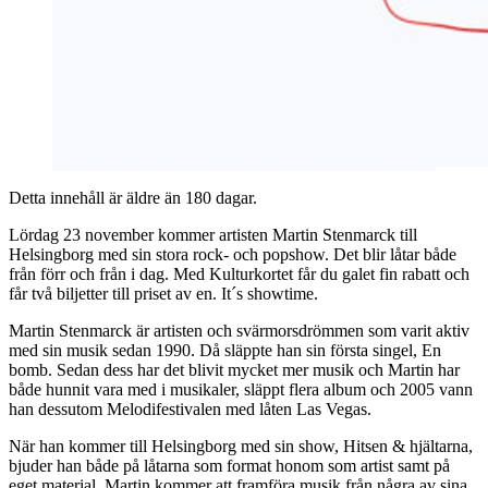
Detta innehåll är äldre än 180 dagar.
Lördag 23 november kommer artisten Martin Stenmarck till
Helsingborg med sin stora rock- och popshow. Det blir låtar både
från förr och från i dag. Med Kulturkortet får du galet fin rabatt och
får två biljetter till priset av en. It´s showtime.
Martin Stenmarck är artisten och svärmorsdrömmen som varit aktiv
med sin musik sedan 1990. Då släppte han sin första singel, En
bomb. Sedan dess har det blivit mycket mer musik och Martin har
både hunnit vara med i musikaler, släppt flera album och 2005 vann
han dessutom Melodifestivalen med låten Las Vegas.
När han kommer till Helsingborg med sin show, Hitsen & hjältarna,
bjuder han både på låtarna som format honom som artist samt på
eget material. Martin kommer att framföra musik från några av sina