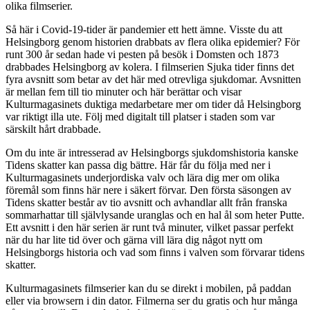
olika filmserier.
Så här i Covid-19-tider är pandemier ett hett ämne. Visste du att
Helsingborg genom historien drabbats av flera olika epidemier? För
runt 300 år sedan hade vi pesten på besök i Domsten och 1873
drabbades Helsingborg av kolera. I filmserien Sjuka tider finns det
fyra avsnitt som betar av det här med otrevliga sjukdomar. Avsnitten
är mellan fem till tio minuter och här berättar och visar
Kulturmagasinets duktiga medarbetare mer om tider då Helsingborg
var riktigt illa ute. Följ med digitalt till platser i staden som var
särskilt hårt drabbade.
Om du inte är intresserad av Helsingborgs sjukdomshistoria kanske
Tidens skatter kan passa dig bättre. Här får du följa med ner i
Kulturmagasinets underjordiska valv och lära dig mer om olika
föremål som finns här nere i säkert förvar. Den första säsongen av
Tidens skatter består av tio avsnitt och avhandlar allt från franska
sommarhattar till självlysande uranglas och en hal ål som heter Putte.
Ett avsnitt i den här serien är runt två minuter, vilket passar perfekt
när du har lite tid över och gärna vill lära dig något nytt om
Helsingborgs historia och vad som finns i valven som förvarar tidens
skatter.
Kulturmagasinets filmserier kan du se direkt i mobilen, på paddan
eller via browsern i din dator. Filmerna ser du gratis och hur många