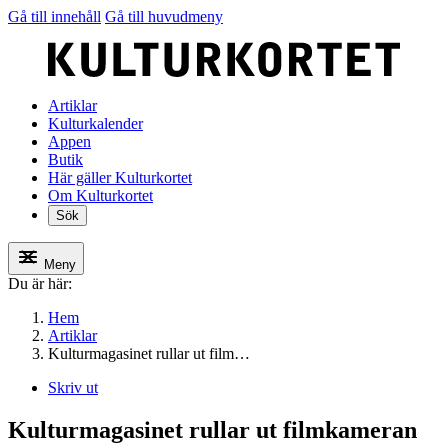
Gå till innehåll
Gå till huvudmeny
Artiklar
Kulturkalender
Appen
Butik
Här gäller Kulturkortet
Om Kulturkortet
Sök
Meny
Du är här:
Hem
Artiklar
Kulturmagasinet rullar ut film…
Skriv ut
Kulturmagasinet rullar ut filmkameran