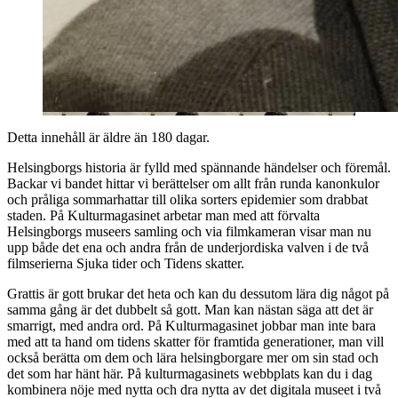
Detta innehåll är äldre än 180 dagar.
Helsingborgs historia är fylld med spännande händelser och föremål.
Backar vi bandet hittar vi berättelser om allt från runda kanonkulor
och pråliga sommarhattar till olika sorters epidemier som drabbat
staden. På Kulturmagasinet arbetar man med att förvalta
Helsingborgs museers samling och via filmkameran visar man nu
upp både det ena och andra från de underjordiska valven i de två
filmserierna Sjuka tider och Tidens skatter.
Grattis är gott brukar det heta och kan du dessutom lära dig något på
samma gång är det dubbelt så gott. Man kan nästan säga att det är
smarrigt, med andra ord. På Kulturmagasinet jobbar man inte bara
med att ta hand om tidens skatter för framtida generationer, man vill
också berätta om dem och lära helsingborgare mer om sin stad och
det som har hänt här. På kulturmagasinets webbplats kan du i dag
kombinera nöje med nytta och dra nytta av det digitala museet i två