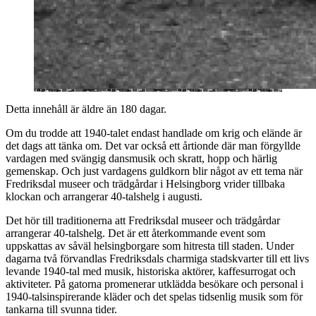
Detta innehåll är äldre än 180 dagar.
Om du trodde att 1940-talet endast handlade om krig och elände är
det dags att tänka om. Det var också ett årtionde där man förgyllde
vardagen med svängig dansmusik och skratt, hopp och härlig
gemenskap. Och just vardagens guldkorn blir något av ett tema när
Fredriksdal museer och trädgårdar i Helsingborg vrider tillbaka
klockan och arrangerar 40-talshelg i augusti.
Det hör till traditionerna att Fredriksdal museer och trädgårdar
arrangerar 40-talshelg. Det är ett återkommande event som
uppskattas av såväl helsingborgare som hitresta till staden. Under
dagarna två förvandlas Fredriksdals charmiga stadskvarter till ett livs
levande 1940-tal med musik, historiska aktörer, kaffesurrogat och
aktiviteter. På gatorna promenerar utklädda besökare och personal i
1940-talsinspirerande kläder och det spelas tidsenlig musik som för
tankarna till svunna tider.