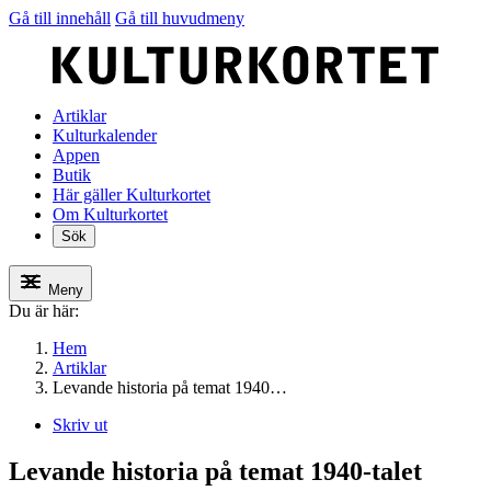
Gå till innehåll
Gå till huvudmeny
Artiklar
Kulturkalender
Appen
Butik
Här gäller Kulturkortet
Om Kulturkortet
Sök
Meny
Du är här:
Hem
Artiklar
Levande historia på temat 1940…
Skriv ut
Levande historia på temat 1940-talet