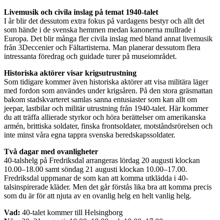
Livemusik och civila inslag på temat 1940-talet
I år blir det dessutom extra fokus på vardagens bestyr och allt det
som hände i de svenska hemmen medan kanonerna mullrade i
Europa. Det blir många fler civila inslag med bland annat livemusik
från 3Deccenier och Fältartisterna. Man planerar dessutom flera
intressanta föredrag och guidade turer på museiområdet.
Historiska aktörer visar krigsutrustning
Som tidigare kommer även historiska aktörer att visa militära läger
med fordon som användes under krigsåren. På den stora gräsmattan
bakom stadskvarteret samlas sanna entusiaster som kan allt om
jeepar, lastbilar och militär utrustning från 1940-talet. Här kommer
du att träffa allierade styrkor och höra berättelser om amerikanska
armén, brittiska soldater, finska frontsoldater, motståndsrörelsen och
inte minst våra egna tappra svenska beredskapssoldater.
Två dagar med ovanligheter
40-talshelg på Fredriksdal arrangeras lördag 20 augusti klockan
10.00–18.00 samt söndag 21 augusti klockan 10.00–17.00.
Fredriksdal uppmanar de som kan att komma utklädda i 40-
talsinspirerade kläder. Men det går förstås lika bra att komma precis
som du är för att njuta av en ovanlig helg en helt vanlig helg.
Vad:
40-talet kommer till Helsingborg