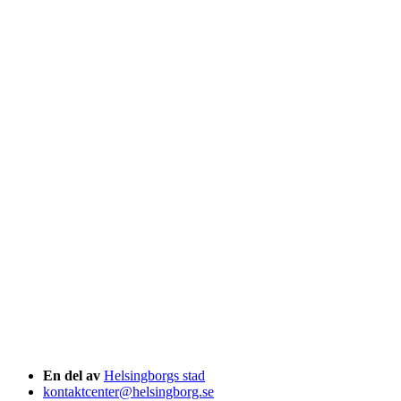
En del av
Helsingborgs stad
kontaktcenter@helsingborg.se