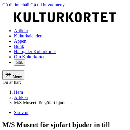
Gå till innehåll
Gå till huvudmeny
Artiklar
Kulturkalender
Appen
Butik
Här gäller Kulturkortet
Om Kulturkortet
Sök
Meny
Du är här:
Hem
Artiklar
M/S Museet för sjöfart bjuder …
Skriv ut
M/S Museet för sjöfart bjuder in till