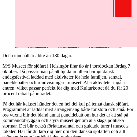
Detta innehåll är äldre än 180 dagar.
M/S Museet för sjöfart i Helsingör firar tio år i torrdockan lördag 7
oktober. Då passar man på att bjuda in till en härligt dansk
endagsfestival laddad med aktiviteter för hela familjen, samtal,
paneldebatter och rundvisningar i museet. Alla aktiviteter ingår i
entrén, vilket passar perfekt för dig med Kulturkortet då du får 20
procent rabatt på inträdet.
På det här kalaset händer det en hel del kul på temat dansk sjöfart.
Programmet är laddat med arrangemang både för stora och små. För
oss vuxna blir det bland annat paneldebatt om hur det är att stå på
kommandobryggan och styra museet genom alla slags politiska
stormar. Det blir också författarsamtal och guidade turer i museets
lokaler. Här får du lära dig mer om den danska sjöfarten och allt
spännande som har hänt i den under åren.