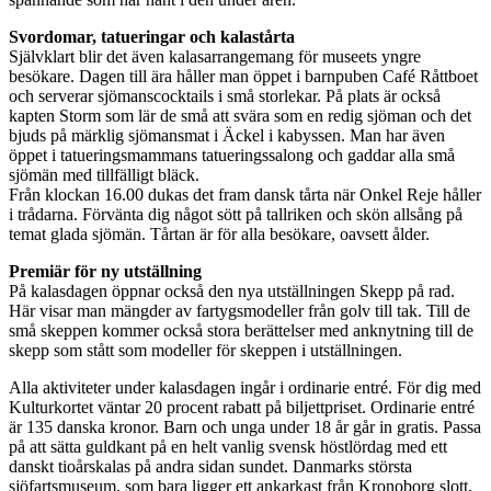
Svordomar, tatueringar och kalastårta
Självklart blir det även kalasarrangemang för museets yngre
besökare. Dagen till ära håller man öppet i barnpuben Café Råttboet
och serverar sjömanscocktails i små storlekar. På plats är också
kapten Storm som lär de små att svära som en redig sjöman och det
bjuds på märklig sjömansmat i Äckel i kabyssen. Man har även
öppet i tatueringsmammans tatueringssalong och gaddar alla små
sjömän med tillfälligt bläck.
Från klockan 16.00 dukas det fram dansk tårta när Onkel Reje håller
i trådarna. Förvänta dig något sött på tallriken och skön allsång på
temat glada sjömän. Tårtan är för alla besökare, oavsett ålder.
Premiär för ny utställning
På kalasdagen öppnar också den nya utställningen Skepp på rad.
Här visar man mängder av fartygsmodeller från golv till tak. Till de
små skeppen kommer också stora berättelser med anknytning till de
skepp som stått som modeller för skeppen i utställningen.
Alla aktiviteter under kalasdagen ingår i ordinarie entré. För dig med
Kulturkortet väntar 20 procent rabatt på biljettpriset. Ordinarie entré
är 135 danska kronor. Barn och unga under 18 år går in gratis. Passa
på att sätta guldkant på en helt vanlig svensk höstlördag med ett
danskt tioårskalas på andra sidan sundet. Danmarks största
sjöfartsmuseum, som bara ligger ett ankarkast från Kronoborg slott,