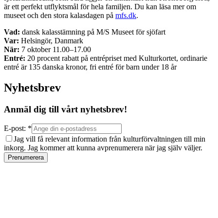
är ett perfekt utflyktsmål för hela familjen. Du kan läsa mer om
museet och den stora kalasdagen på
mfs.dk
.
Vad:
dansk kalasstämning på M/S Museet för sjöfart
Var:
Helsingör, Danmark
När:
7 oktober 11.00–17.00
Entré:
20 procent rabatt på entrépriset med Kulturkortet, ordinarie
entré är 135 danska kronor, fri entré för barn under 18 år
Nyhetsbrev
Anmäl dig till vårt nyhetsbrev!
E-post: *
Jag vill få relevant information från kulturförvaltningen till min
inkorg. Jag kommer att kunna avprenumerera när jag själv väljer.
Prenumerera