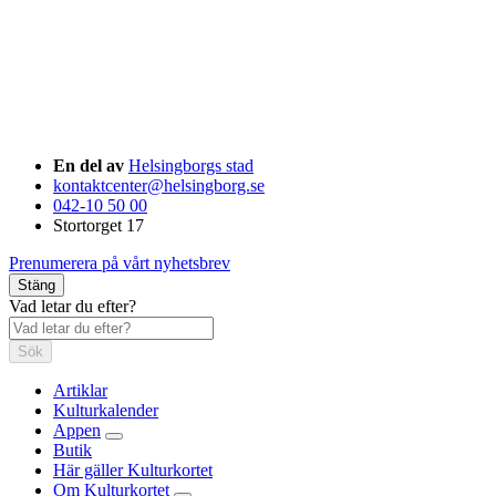
En del av
Helsingborgs stad
kontaktcenter@helsingborg.se
042-10 50 00
Stortorget 17
Prenumerera på vårt nyhetsbrev
Stäng
Vad letar du efter?
Sök
Artiklar
Kulturkalender
Appen
Butik
Här gäller Kulturkortet
Om Kulturkortet