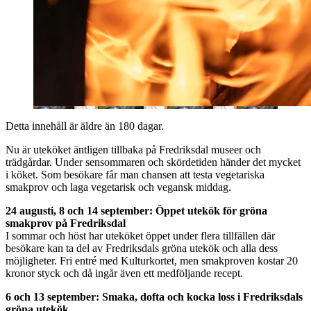
Detta innehåll är äldre än 180 dagar.
Nu är uteköket äntligen tillbaka på Fredriksdal museer och
trädgårdar. Under sensommaren och skördetiden händer det mycket
i köket. Som besökare får man chansen att testa vegetariska
smakprov och laga vegetarisk och vegansk middag.
24 augusti, 8 och 14 september: Öppet utekök för gröna
smakprov på Fredriksdal
I sommar och höst har uteköket öppet under flera tillfällen där
besökare kan ta del av Fredriksdals gröna utekök och alla dess
möjligheter. Fri entré med Kulturkortet, men smakproven kostar 20
kronor styck och då ingår även ett medföljande recept.
6 och 13 september: Smaka, dofta och kocka loss i Fredriksdals
gröna utekök