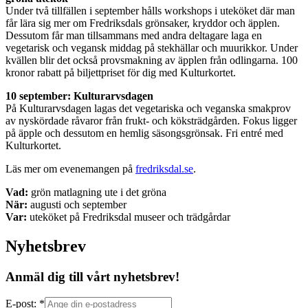
Under två tillfällen i september hålls workshops i uteköket där man
får lära sig mer om Fredriksdals grönsaker, kryddor och äpplen.
Dessutom får man tillsammans med andra deltagare laga en
vegetarisk och vegansk middag på stekhällar och muurikkor. Under
kvällen blir det också provsmakning av äpplen från odlingarna. 100
kronor rabatt på biljettpriset för dig med Kulturkortet.
10 september: Kulturarvsdagen
På Kulturarvsdagen lagas det vegetariska och veganska smakprov
av nyskördade råvaror från frukt- och köksträdgården. Fokus ligger
på äpple och dessutom en hemlig säsongsgrönsak. Fri entré med
Kulturkortet.
Läs mer om evenemangen på
fredriksdal.se
.
Vad:
grön matlagning ute i det gröna
När:
augusti och september
Var:
uteköket på Fredriksdal museer och trädgårdar
Nyhetsbrev
Anmäl dig till vårt nyhetsbrev!
E-post: *