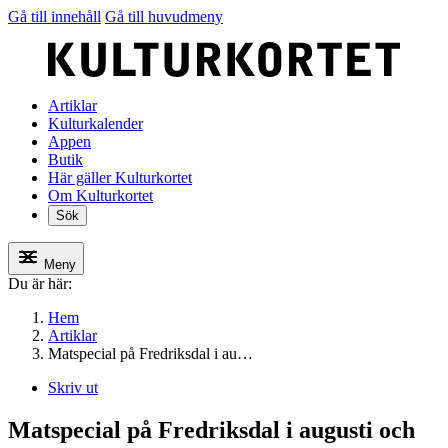
Gå till innehåll
Gå till huvudmeny
Artiklar
Kulturkalender
Appen
Butik
Här gäller Kulturkortet
Om Kulturkortet
Sök
Meny
Du är här:
Hem
Artiklar
Matspecial på Fredriksdal i au…
Skriv ut
Matspecial på Fredriksdal i augusti och