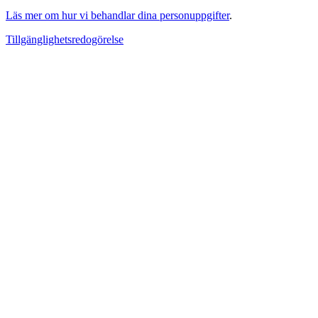
Läs mer om hur vi behandlar dina personuppgifter
.
Tillgänglighetsredogörelse