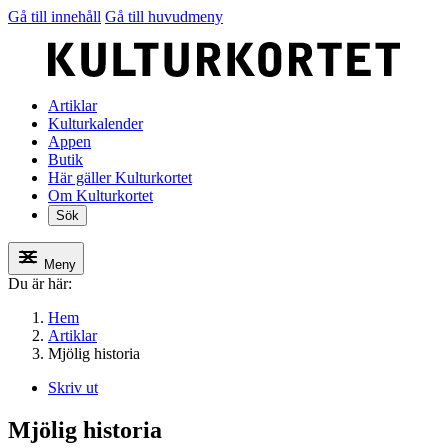
Gå till innehåll
Gå till huvudmeny
Artiklar
Kulturkalender
Appen
Butik
Här gäller Kulturkortet
Om Kulturkortet
Sök
Meny
Du är här:
Hem
Artiklar
Mjölig historia
Skriv ut
Mjölig historia