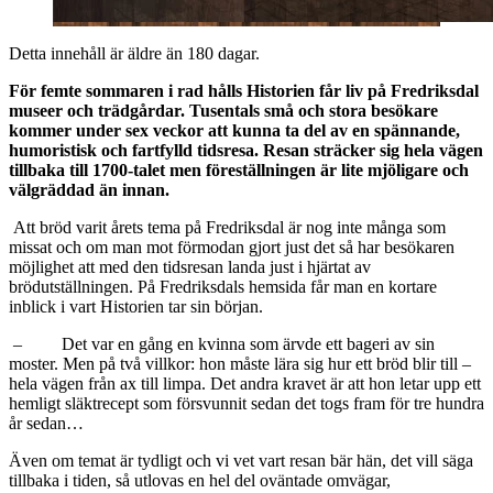
Detta innehåll är äldre än 180 dagar.
För femte sommaren i rad hålls Historien får liv på Fredriksdal
museer och trädgårdar. Tusentals små och stora besökare
kommer under sex veckor att kunna ta del av en spännande,
humoristisk och fartfylld tidsresa. Resan sträcker sig hela vägen
tillbaka till 1700-talet men föreställningen är lite mjöligare och
välgräddad än innan.
Att bröd varit årets tema på Fredriksdal är nog inte många som
missat och om man mot förmodan gjort just det så har besökaren
möjlighet att med den tidsresan landa just i hjärtat av
brödutställningen. På Fredriksdals hemsida får man en kortare
inblick i vart Historien tar sin början.
– Det var en gång en kvinna som ärvde ett bageri av sin
moster. Men på två villkor: hon måste lära sig hur ett bröd blir till –
hela vägen från ax till limpa. Det andra kravet är att hon letar upp ett
hemligt släktrecept som försvunnit sedan det togs fram för tre hundra
år sedan…
Även om temat är tydligt och vi vet vart resan bär hän, det vill säga
tillbaka i tiden, så utlovas en hel del oväntade omvägar,