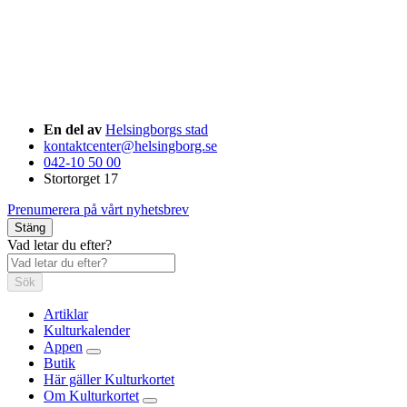
En del av
Helsingborgs stad
kontaktcenter@helsingborg.se
042-10 50 00
Stortorget 17
Prenumerera på vårt nyhetsbrev
Stäng
Vad letar du efter?
Sök
Artiklar
Kulturkalender
Appen
Butik
Här gäller Kulturkortet
Om Kulturkortet