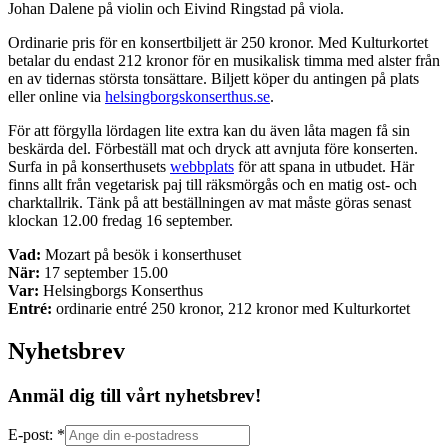
Johan Dalene på violin och Eivind Ringstad på viola.
Ordinarie pris för en konsertbiljett är 250 kronor. Med Kulturkortet
betalar du endast 212 kronor för en musikalisk timma med alster från
en av tidernas största tonsättare. Biljett köper du antingen på plats
eller online via
helsingborgskonserthus.se
.
För att förgylla lördagen lite extra kan du även låta magen få sin
beskärda del. Förbeställ mat och dryck att avnjuta före konserten.
Surfa in på konserthusets
webbplats
för att spana in utbudet. Här
finns allt från vegetarisk paj till räksmörgås och en matig ost- och
charktallrik. Tänk på att beställningen av mat måste göras senast
klockan 12.00 fredag 16 september.
Vad:
Mozart på besök i konserthuset
När:
17 september 15.00
Var:
Helsingborgs Konserthus
Entré:
ordinarie entré 250 kronor, 212 kronor med Kulturkortet
Nyhetsbrev
Anmäl dig till vårt nyhetsbrev!
E-post: *