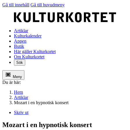
Gå till innehåll
Gå till huvudmeny
Artiklar
Kulturkalender
Appen
Butik
Här gäller Kulturkortet
Om Kulturkortet
Sök
Meny
Du är här:
Hem
Artiklar
Mozart i en hypnotisk konsert
Skriv ut
Mozart i en hypnotisk konsert