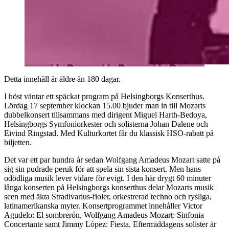
Detta innehåll är äldre än 180 dagar.
I höst väntar ett späckat program på Helsingborgs Konserthus.
Lördag 17 september klockan 15.00 bjuder man in till Mozarts
dubbelkonsert tillsammans med dirigent Miguel Harth-Bedoya,
Helsingborgs Symfoniorkester och solisterna Johan Dalene och
Eivind Ringstad. Med Kulturkortet får du klassisk HSO-rabatt på
biljetten.
Det var ett par hundra år sedan Wolfgang Amadeus Mozart satte på
sig sin pudrade peruk för att spela sin sista konsert. Men hans
odödliga musik lever vidare för evigt. I den här drygt 60 minuter
långa konserten på Helsingborgs konserthus delar Mozarts musik
scen med äkta Stradivarius-fioler, orkestrerad techno och rysliga,
latinamerikanska myter. Konsertprogrammet innehåller Victor
Agudelo: El sombrerón, Wolfgang Amadeus Mozart: Sinfonia
Concertante samt Jimmy López: Fiesta. Eftermiddagens solister är