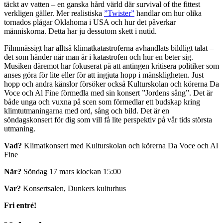
täckt av vatten – en ganska hård värld där survival of the fittest
verkligen gäller. Mer realistiska
”Twister”
handlar om hur olika
tornados plågar Oklahoma i USA och hur det påverkar
människorna. Detta har ju dessutom skett i nutid.
Filmmässigt har alltså klimatkatastroferna avhandlats bildligt talat –
det som händer när man är i katastrofen och hur en beter sig.
Musiken däremot har fokuserat på att antingen kritisera politiker som
anses göra för lite eller för att ingjuta hopp i mänskligheten. Just
hopp och andra känslor försöker också Kulturskolan och körerna Da
Voce och Al Fine förmedla med sin konsert ”Jordens sång”. Det är
både unga och vuxna på scen som förmedlar ett budskap kring
klimtutmaningarna med ord, sång och bild. Det är en
söndagskonsert för dig som vill få lite perspektiv på vår tids största
utmaning.
Vad?
Klimatkonsert med Kulturskolan och körerna Da Voce och Al
Fine
När?
Söndag 17 mars klockan 15:00
Var?
Konsertsalen, Dunkers kulturhus
Fri entré!