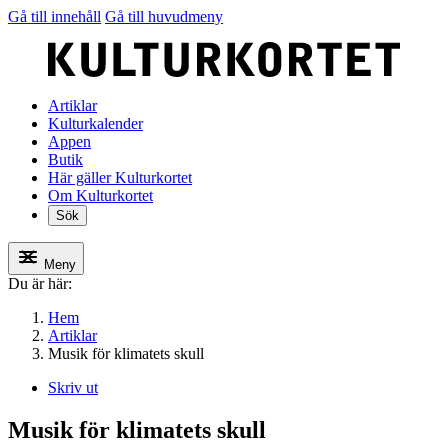
Gå till innehåll
Gå till huvudmeny
Artiklar
Kulturkalender
Appen
Butik
Här gäller Kulturkortet
Om Kulturkortet
Sök
Meny
Du är här:
Hem
Artiklar
Musik för klimatets skull
Skriv ut
Musik för klimatets skull