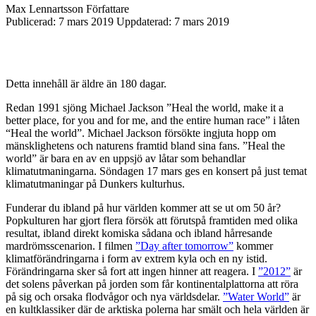
Max Lennartsson
Författare
Publicerad:
7 mars 2019
Uppdaterad:
7 mars 2019
Detta innehåll är äldre än 180 dagar.
Redan 1991 sjöng Michael Jackson ”Heal the world, make it a
better place, for you and for me, and the entire human race” i låten
“Heal the world”. Michael Jackson försökte ingjuta hopp om
mänsklighetens och naturens framtid bland sina fans. ”Heal the
world” är bara en av en uppsjö av låtar som behandlar
klimatutmaningarna. Söndagen 17 mars ges en konsert på just temat
klimatutmaningar på Dunkers kulturhus.
Funderar du ibland på hur världen kommer att se ut om 50 år?
Popkulturen har gjort flera försök att förutspå framtiden med olika
resultat, ibland direkt komiska sådana och ibland hårresande
mardrömsscenarion. I filmen
”Day after tomorrow”
kommer
klimatförändringarna i form av extrem kyla och en ny istid.
Förändringarna sker så fort att ingen hinner att reagera. I
”2012”
är
det solens påverkan på jorden som får kontinentalplattorna att röra
på sig och orsaka flodvågor och nya världsdelar.
”Water World”
är
en kultklassiker där de arktiska polerna har smält och hela världen är