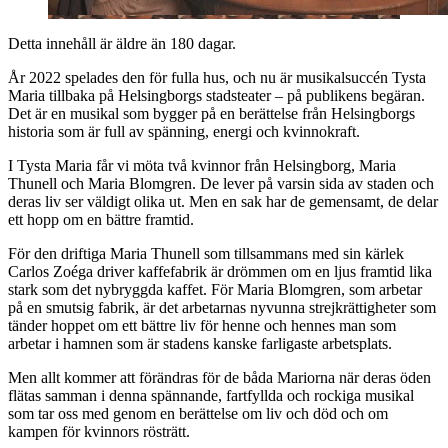
Detta innehåll är äldre än 180 dagar.
År 2022 spelades den för fulla hus, och nu är musikalsuccén Tysta
Maria tillbaka på Helsingborgs stadsteater – på publikens begäran.
Det är en musikal som bygger på en berättelse från Helsingborgs
historia som är full av spänning, energi och kvinnokraft.
I Tysta Maria får vi möta två kvinnor från Helsingborg, Maria
Thunell och Maria Blomgren. De lever på varsin sida av staden och
deras liv ser väldigt olika ut. Men en sak har de gemensamt, de delar
ett hopp om en bättre framtid.
För den driftiga Maria Thunell som tillsammans med sin kärlek
Carlos Zoéga driver kaffefabrik är drömmen om en ljus framtid lika
stark som det nybryggda kaffet. För Maria Blomgren, som arbetar
på en smutsig fabrik, är det arbetarnas nyvunna strejkrättigheter som
tänder hoppet om ett bättre liv för henne och hennes man som
arbetar i hamnen som är stadens kanske farligaste arbetsplats.
Men allt kommer att förändras för de båda Mariorna när deras öden
flätas samman i denna spännande, fartfyllda och rockiga musikal
som tar oss med genom en berättelse om liv och död och om
kampen för kvinnors rösträtt.