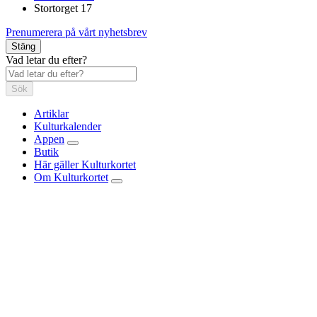
Stortorget 17
Prenumerera på vårt nyhetsbrev
Stäng
Vad letar du efter?
Sök
Artiklar
Kulturkalender
Appen
Butik
Här gäller Kulturkortet
Om Kulturkortet