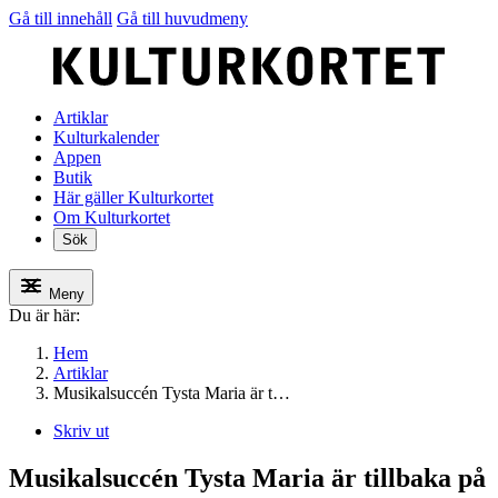
Gå till innehåll
Gå till huvudmeny
Artiklar
Kulturkalender
Appen
Butik
Här gäller Kulturkortet
Om Kulturkortet
Sök
Meny
Du är här:
Hem
Artiklar
Musikalsuccén Tysta Maria är t…
Skriv ut
Musikalsuccén Tysta Maria är tillbaka på