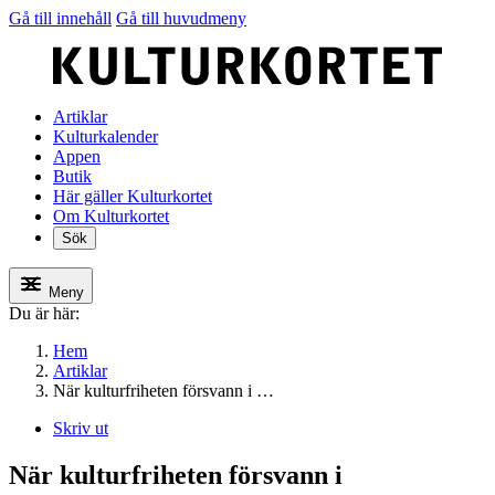
Gå till innehåll
Gå till huvudmeny
Artiklar
Kulturkalender
Appen
Butik
Här gäller Kulturkortet
Om Kulturkortet
Sök
Meny
Du är här:
Hem
Artiklar
När kulturfriheten försvann i …
Skriv ut
När kulturfriheten försvann i