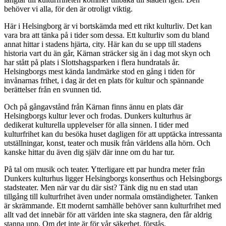
behöver vi alla, för den är otroligt viktig.
Här i Helsingborg är vi bortskämda med ett rikt kulturliv. Det kan
vara bra att tänka på i tider som dessa. Ett kulturliv som du bland
annat hittar i stadens hjärta, city. Här kan du se upp till stadens
historia vart du än går, Kärnan sträcker sig än i dag mot skyn och
har stått på plats i Slottshagsparken i flera hundratals år.
Helsingborgs mest kända landmärke stod en gång i tiden för
invånarnas frihet, i dag är det en plats för kultur och spännande
berättelser från en svunnen tid.
Och på gångavstånd från Kärnan finns ännu en plats där
Helsingborgs kultur lever och frodas. Dunkers kulturhus är
dedikerat kulturella upplevelser för alla sinnen. I tider med
kulturfrihet kan du besöka huset dagligen för att upptäcka intressanta
utställningar, konst, teater och musik från världens alla hörn. Och
kanske hittar du även dig själv där inne om du har tur.
På tal om musik och teater. Ytterligare ett par hundra meter från
Dunkers kulturhus ligger Helsingborgs konserthus och Helsingborgs
stadsteater. Men när var du där sist? Tänk dig nu en stad utan
tillgång till kulturfrihet även under normala omständigheter. Tanken
är skrämmande. Ett modernt samhälle behöver sann kulturfrihet med
allt vad det innebär för att världen inte ska stagnera, den får aldrig
stanna upp. Om det inte är för vår säkerhet, förstås.