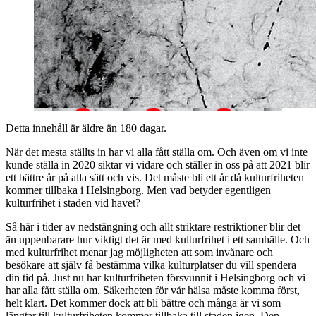
Detta innehåll är äldre än 180 dagar.
När det mesta ställts in har vi alla fått ställa om. Och även om vi inte
kunde ställa in 2020 siktar vi vidare och ställer in oss på att 2021 blir
ett bättre år på alla sätt och vis. Det måste bli ett år då kulturfriheten
kommer tillbaka i Helsingborg. Men vad betyder egentligen
kulturfrihet i staden vid havet?
Så här i tider av nedstängning och allt striktare restriktioner blir det
än uppenbarare hur viktigt det är med kulturfrihet i ett samhälle. Och
med kulturfrihet menar jag möjligheten att som invånare och
besökare att själv få bestämma vilka kulturplatser du vill spendera
din tid på. Just nu har kulturfriheten försvunnit i Helsingborg och vi
har alla fått ställa om. Säkerheten för vår hälsa måste komma först,
helt klart. Det kommer dock att bli bättre och många är vi som
längtar till kulturfriheten kommer tillbaka till staden igen. Den