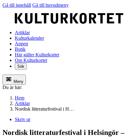
Gå till innehåll
Gå till huvudmeny
Artiklar
Kulturkalender
Appen
Butik
Här gäller Kulturkortet
Om Kulturkortet
Sök
Meny
Du är här:
Hem
Artiklar
Nordisk litteraturfestival i H…
Skriv ut
Nordisk litteraturfestival i Helsingör –