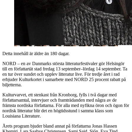
Detta innehåll är äldre än 180 dagar.
NORD – en av Danmarks största litteraturfestivaler gör Helsingör
till en författartät stad fredag 13 september–lördag 14 september. Ta
en tur över sundet och upplev litteratur live. För tredje året i rad
erbjuder Kulturkortet i samarbete med NORD 25 procent rabatt på
biljetterna.
Kulturvarvet, ett stenkast från Kronborg, fylls i två dagar med
författarsamtal, intervjuer och framträdanden med några av de
främsta nordiska författarna. För alla med nyfikna öron och ögon för
nordisk litteratur blir det en högtidsstund i samma klass som
Louisiana Literature.
Årets program bjuder bland annat på författarna Jonas Hassen
Khemiri, Lars Saabye Christensen, Sami Said, Sjón, Eva Tind,