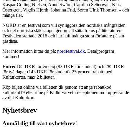
Kaspar Colling Nielsen, Anne Swärd, Carolina Setterwall, Klas
Östergren, Vigdis Hjorth, Johanna Frid, Søren Ulrik Thomsen – och
många fler.
NORD är en festival som vill synliggöra den nordiska mångfalden
och det nordiska släktskapet genom att sätta fokus på litteraturen.
Festivalen startade 2016 och har haft många stora författare på sin
gästlista.
Mer information hittar du på:
nordfestival.dk
. Detaljprogram
kommer!
Entré:
165 DKR för en dag (83 DKR för student) och 285 DKR
för två dagar (143 DKR för student). 25 procent rabatt med
Kulturkortet, max 2 biljetter.
Köp biljett online via billetten.dk genom att ange rabattkod:
kulturtant19 eller inne på Kulturvarvet i receptionen mot uppvisande
av ditt Kulturkort.
Nyhetsbrev
Anmäl dig till vårt nyhetsbrev!