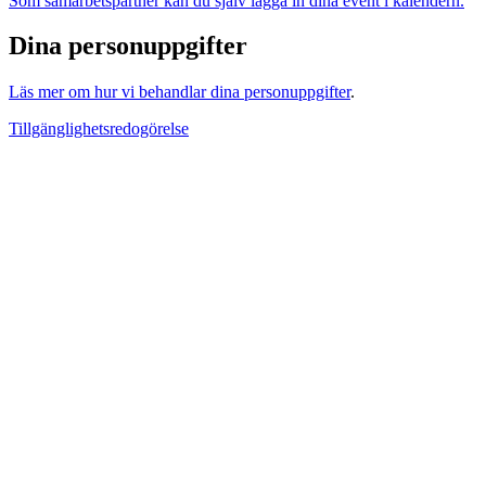
Som samarbetspartner kan du själv lägga in dina event i kalendern.
Dina personuppgifter
Läs mer om hur vi behandlar dina personuppgifter
.
Tillgänglighetsredogörelse