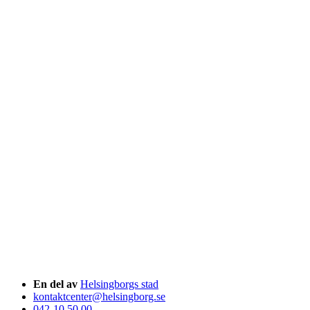
En del av
Helsingborgs stad
kontaktcenter@helsingborg.se
042-10 50 00