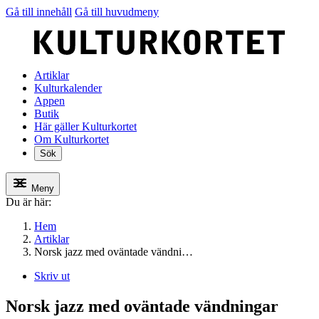
Gå till innehåll
Gå till huvudmeny
Artiklar
Kulturkalender
Appen
Butik
Här gäller Kulturkortet
Om Kulturkortet
Sök
Meny
Du är här:
Hem
Artiklar
Norsk jazz med oväntade vändni…
Skriv ut
Norsk jazz med oväntade vändningar