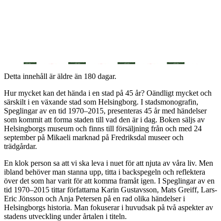
Detta innehåll är äldre än 180 dagar.
Hur mycket kan det hända i en stad på 45 år? Oändligt mycket och
särskilt i en växande stad som Helsingborg. I stadsmonografin,
Speglingar av en tid 1970–2015, presenteras 45 år med händelser
som kommit att forma staden till vad den är i dag. Boken säljs av
Helsingborgs museum och finns till försäljning från och med 24
september på Mikaeli marknad på Fredriksdal museer och
trädgårdar.
En klok person sa att vi ska leva i nuet för att njuta av våra liv. Men
ibland behöver man stanna upp, titta i backspegeln och reflektera
över det som har varit för att komma framåt igen. I Speglingar av en
tid 1970–2015 tittar författarna Karin Gustavsson, Mats Greiff, Lars-
Eric Jönsson och Anja Petersen på en rad olika händelser i
Helsingborgs historia. Man fokuserar i huvudsak på två aspekter av
stadens utveckling under årtalen i titeln.