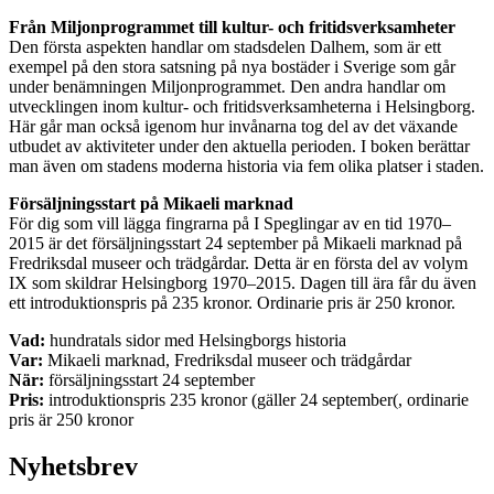
Från Miljonprogrammet till kultur- och fritidsverksamheter
Den första aspekten handlar om stadsdelen Dalhem, som är ett
exempel på den stora satsning på nya bostäder i Sverige som går
under benämningen Miljonprogrammet. Den andra handlar om
utvecklingen inom kultur- och fritidsverksamheterna i Helsingborg.
Här går man också igenom hur invånarna tog del av det växande
utbudet av aktiviteter under den aktuella perioden. I boken berättar
man även om stadens moderna historia via fem olika platser i staden.
Försäljningsstart på Mikaeli marknad
För dig som vill lägga fingrarna på I Speglingar av en tid 1970–
2015 är det försäljningsstart 24 september på Mikaeli marknad på
Fredriksdal museer och trädgårdar. Detta är en första del av volym
IX som skildrar Helsingborg 1970–2015. Dagen till ära får du även
ett introduktionspris på 235 kronor. Ordinarie pris är 250 kronor.
Vad:
hundratals sidor med Helsingborgs historia
Var:
Mikaeli marknad, Fredriksdal museer och trädgårdar
När:
försäljningsstart 24 september
Pris:
introduktionspris 235 kronor (gäller 24 september(, ordinarie
pris är 250 kronor
Nyhetsbrev