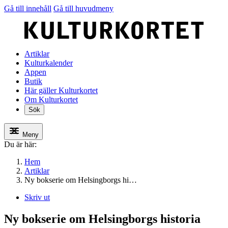
Gå till innehåll
Gå till huvudmeny
Artiklar
Kulturkalender
Appen
Butik
Här gäller Kulturkortet
Om Kulturkortet
Sök
Meny
Du är här:
Hem
Artiklar
Ny bokserie om Helsingborgs hi…
Skriv ut
Ny bokserie om Helsingborgs historia