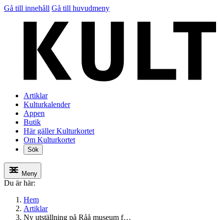
Gå till innehåll
Gå till huvudmeny
Artiklar
Kulturkalender
Appen
Butik
Här gäller Kulturkortet
Om Kulturkortet
Sök
Meny
Du är här:
Hem
Artiklar
Ny utställning på Råå museum f…