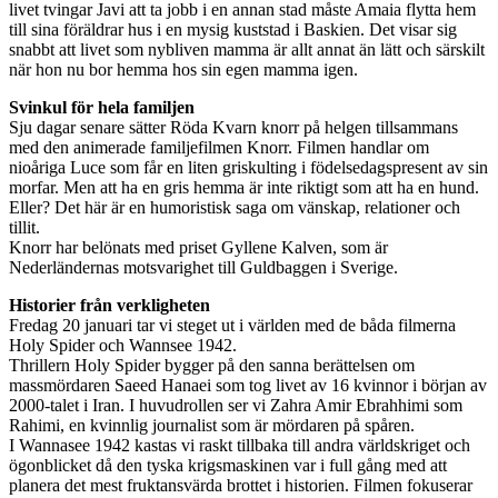
livet tvingar Javi att ta jobb i en annan stad måste Amaia flytta hem
till sina föräldrar hus i en mysig kuststad i Baskien. Det visar sig
snabbt att livet som nybliven mamma är allt annat än lätt och särskilt
när hon nu bor hemma hos sin egen mamma igen.
Svinkul för hela familjen
Sju dagar senare sätter Röda Kvarn knorr på helgen tillsammans
med den animerade familjefilmen Knorr. Filmen handlar om
nioåriga Luce som får en liten griskulting i födelsedagspresent av sin
morfar. Men att ha en gris hemma är inte riktigt som att ha en hund.
Eller? Det här är en humoristisk saga om vänskap, relationer och
tillit.
Knorr har belönats med priset Gyllene Kalven, som är
Nederländernas motsvarighet till Guldbaggen i Sverige.
Historier från verkligheten
Fredag 20 januari tar vi steget ut i världen med de båda filmerna
Holy Spider och Wannsee 1942.
Thrillern Holy Spider bygger på den sanna berättelsen om
massmördaren Saeed Hanaei som tog livet av 16 kvinnor i början av
2000-talet i Iran. I huvudrollen ser vi Zahra Amir Ebrahhimi som
Rahimi, en kvinnlig journalist som är mördaren på spåren.
I Wannasee 1942 kastas vi raskt tillbaka till andra världskriget och
ögonblicket då den tyska krigsmaskinen var i full gång med att
planera det mest fruktansvärda brottet i historien. Filmen fokuserar