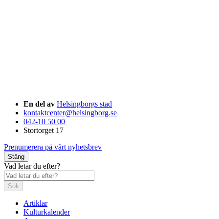
En del av
Helsingborgs stad
kontaktcenter@helsingborg.se
042-10 50 00
Stortorget 17
Prenumerera på vårt nyhetsbrev
Stäng
Vad letar du efter?
Sök
Artiklar
Kulturkalender