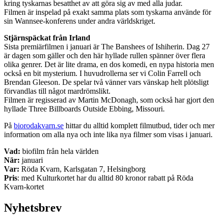
kring tyskarnas besatthet av att göra sig av med alla judar.
Filmen är inspelad på exakt samma plats som tyskarna använde för
sin Wannsee-konferens under andra världskriget.
Stjärnspäckat från Irland
Sista premiärfilmen i januari är The Banshees of Ishiherin. Dag 27
är dagen som gäller och den här hyllade rullen spänner över flera
olika genrer. Det är lite drama, en dos komedi, en nypa historia men
också en bit mysterium. I huvudrollerna ser vi Colin Farrell och
Brendan Gleeson. De spelar två vänner vars vänskap helt plötsligt
förvandlas till något mardrömslikt.
Filmen är regisserad av Martin McDonagh, som också har gjort den
hyllade Three Billboards Outside Ebbing, Missouri.
På
biorodakvarn.se
hittar du alltid komplett filmutbud, tider och mer
information om alla nya och inte lika nya filmer som visas i januari.
Vad:
biofilm från hela världen
När:
januari
Var:
Röda Kvarn, Karlsgatan 7, Helsingborg
Pris
: med Kulturkortet har du alltid 80 kronor rabatt på Röda
Kvarn-kortet
Nyhetsbrev