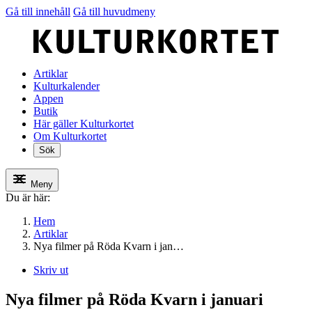
Gå till innehåll
Gå till huvudmeny
Artiklar
Kulturkalender
Appen
Butik
Här gäller Kulturkortet
Om Kulturkortet
Sök
Meny
Du är här:
Hem
Artiklar
Nya filmer på Röda Kvarn i jan…
Skriv ut
Nya filmer på Röda Kvarn i januari