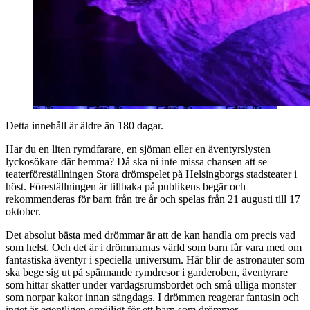
Detta innehåll är äldre än 180 dagar.
Har du en liten rymdfarare, en sjöman eller en äventyrslysten
lyckosökare där hemma? Då ska ni inte missa chansen att se
teaterföreställningen Stora drömspelet på Helsingborgs stadsteater i
höst. Föreställningen är tillbaka på publikens begär och
rekommenderas för barn från tre år och spelas från 21 augusti till 17
oktober.
Det absolut bästa med drömmar är att de kan handla om precis vad
som helst. Och det är i drömmarnas värld som barn får vara med om
fantastiska äventyr i speciella universum. Här blir de astronauter som
ska bege sig ut på spännande rymdresor i garderoben, äventyrare
som hittar skatter under vardagsrumsbordet och små ulliga monster
som norpar kakor innan sängdags. I drömmen reagerar fantasin och
inget är egentligen omöjligt för ett barn som drömmer.