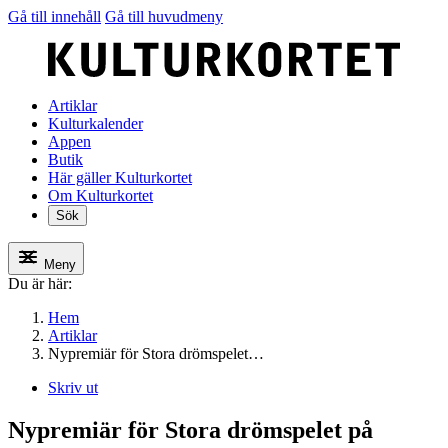
Gå till innehåll
Gå till huvudmeny
Artiklar
Kulturkalender
Appen
Butik
Här gäller Kulturkortet
Om Kulturkortet
Sök
Meny
Du är här:
Hem
Artiklar
Nypremiär för Stora drömspelet…
Skriv ut
Nypremiär för Stora drömspelet på