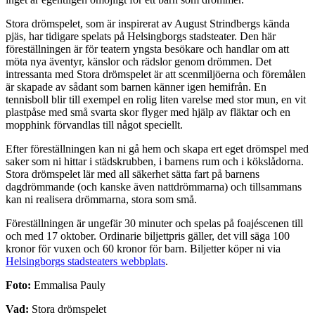
Stora drömspelet, som är inspirerat av August Strindbergs kända
pjäs, har tidigare spelats på Helsingborgs stadsteater. Den här
föreställningen är för teatern yngsta besökare och handlar om att
möta nya äventyr, känslor och rädslor genom drömmen. Det
intressanta med Stora drömspelet är att scenmiljöerna och föremålen
är skapade av sådant som barnen känner igen hemifrån. En
tennisboll blir till exempel en rolig liten varelse med stor mun, en vit
plastpåse med små svarta skor flyger med hjälp av fläktar och en
mopphink förvandlas till något speciellt.
Efter föreställningen kan ni gå hem och skapa ert eget drömspel med
saker som ni hittar i städskrubben, i barnens rum och i kökslådorna.
Stora drömspelet lär med all säkerhet sätta fart på barnens
dagdrömmande (och kanske även nattdrömmarna) och tillsammans
kan ni realisera drömmarna, stora som små.
Föreställningen är ungefär 30 minuter och spelas på foajéscenen till
och med 17 oktober. Ordinarie biljettpris gäller, det vill säga 100
kronor för vuxen och 60 kronor för barn. Biljetter köper ni via
Helsingborgs stadsteaters webbplats
.
Foto:
Emmalisa Pauly
Vad:
Stora drömspelet